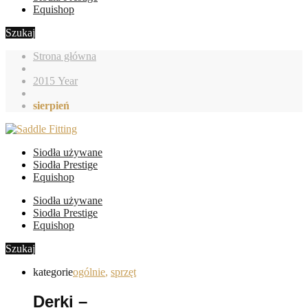
Equishop
Szukaj
Strona główna
2015 Year
sierpień
Siodła używane
Siodła Prestige
Equishop
Siodła używane
Siodła Prestige
Equishop
Szukaj
kategorie
ogólnie
,
sprzęt
Derki –