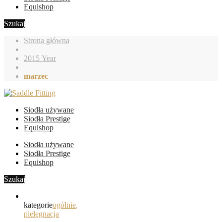
Equishop
Szukaj
Strona główna
2015 Year
marzec
Siodła używane
Siodła Prestige
Equishop
Siodła używane
Siodła Prestige
Equishop
Szukaj
kategorie
ogólnie
,
pielęgnacja