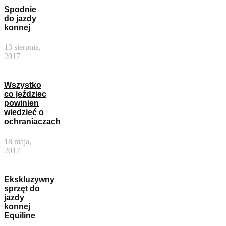
Spodnie
do jazdy
konnej
13 sierpnia,
2017
Wszystko
co jeździec
powinien
wiedzieć o
ochraniaczach
18 maja,
2017
Ekskluzywny
sprzęt do
jazdy
konnej
Equiline