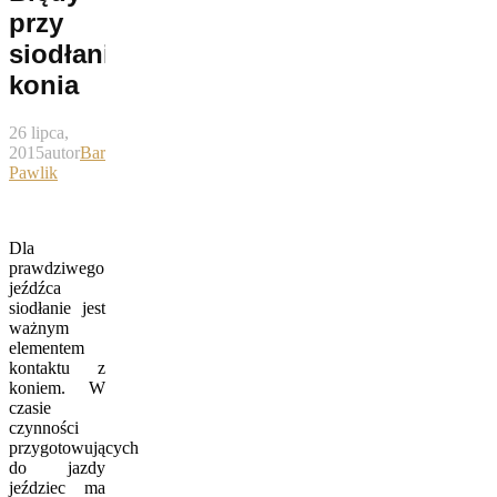
przy
siodłaniu
konia
26 lipca,
2015
autor
Bartek
Pawlik
Dla
prawdziwego
jeźdźca
siodłanie jest
ważnym
elementem
kontaktu z
koniem. W
czasie
czynności
przygotowujących
do jazdy
jeździec ma