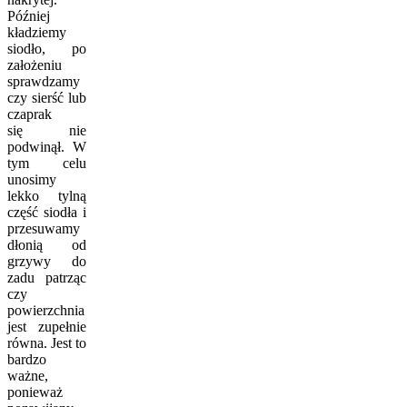
Później
kładziemy
siodło, po
założeniu
sprawdzamy
czy sierść lub
czaprak
się nie
podwinął. W
tym celu
unosimy
lekko tylną
część siodła i
przesuwamy
dłonią od
grzywy do
zadu patrząc
czy
powierzchnia
jest zupełnie
równa. Jest to
bardzo
ważne,
ponieważ