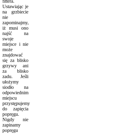
fittera.
Ustawiając je
na grzbiecie
nie
zapominajmy,
iż musi ono
najść na
swoje
miejsce i nie
może
znajdować
się za blisko
grzywy ani
za blisko
zadu. Jeśli
ułożymy
siodło na
odpowiednim
miejscu
przystępujemy
do zapięcia
popręgu.
Nigdy nie
zapinamy
popręgu