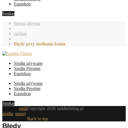
Equishop
Szukaj
Strona główna
ogólnie
Błędy przy siodłaniu konia
Siodła używane
Siodła Prestige
Equishop
Siodła używane
Siodła Prestige
Equishop
Szukaj
kategorie
ogólnie
Copyright 2026 saddlefitting.pl
,
siodła
,
sprzęt
Back to top
Błędy