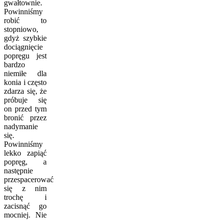
gwałtownie.
Powinniśmy
robić to
stopniowo,
gdyż szybkie
dociągnięcie
popręgu jest
bardzo
niemiłe dla
konia i często
zdarza się, że
próbuje się
on przed tym
bronić przez
nadymanie
się.
Powinniśmy
lekko zapiąć
popręg, a
następnie
przespacerować
się z nim
trochę i
zacisnąć go
mocniej. Nie