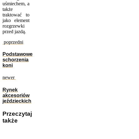
uśmiechem, a
także
traktować to
jako element
rozgrzewki
przed jazdą.
poprzedni
Podstawowe
schorzenia
koni
newer
Rynek
akcesoriów
jeździeckich
Przeczytaj
także