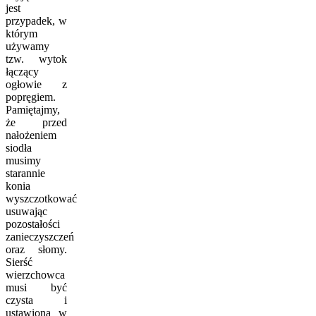
jest
przypadek, w
którym
używamy
tzw. wytok
łączący
ogłowie z
popręgiem.
Pamiętajmy,
że przed
nałożeniem
siodła
musimy
starannie
konia
wyszczotkować
usuwając
pozostałości
zanieczyszczeń
oraz słomy.
Sierść
wierzchowca
musi być
czysta i
ustawiona w