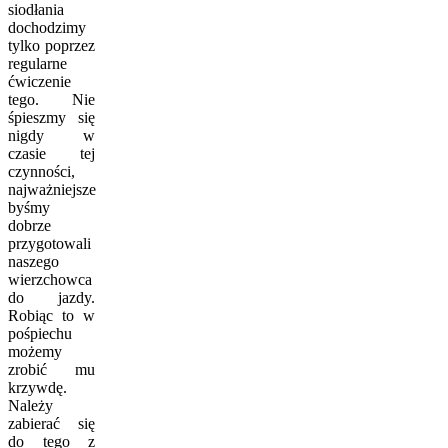
siodłania
dochodzimy
tylko poprzez
regularne
ćwiczenie
tego. Nie
śpieszmy się
nigdy w
czasie tej
czynności,
najważniejsze
byśmy
dobrze
przygotowali
naszego
wierzchowca
do jazdy.
Robiąc to w
pośpiechu
możemy
zrobić mu
krzywdę.
Należy
zabierać się
do tego z