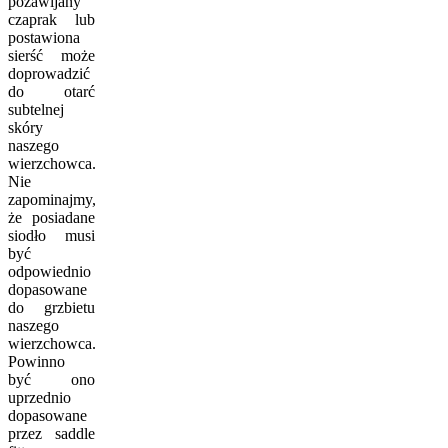
pozawijany
czaprak lub
postawiona
sierść może
doprowadzić
do otarć
subtelnej
skóry
naszego
wierzchowca.
Nie
zapominajmy,
że posiadane
siodło musi
być
odpowiednio
dopasowane
do grzbietu
naszego
wierzchowca.
Powinno
być ono
uprzednio
dopasowane
przez saddle