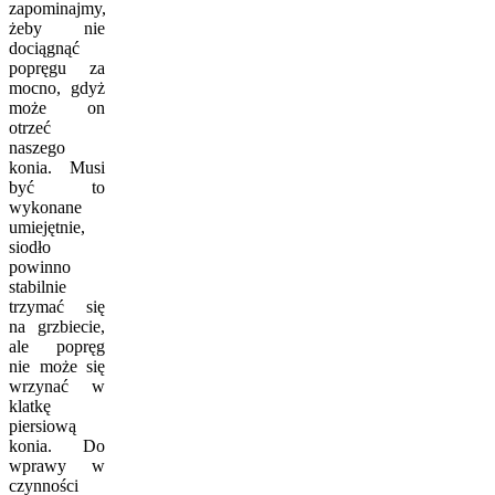
zapominajmy,
żeby nie
dociągnąć
popręgu za
mocno, gdyż
może on
otrzeć
naszego
konia. Musi
być to
wykonane
umiejętnie,
siodło
powinno
stabilnie
trzymać się
na grzbiecie,
ale popręg
nie może się
wrzynać w
klatkę
piersiową
konia. Do
wprawy w
czynności