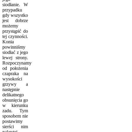
siodłanie. W
przypadku
gdy wszystko
jest dobrze
możemy
przystąpić do
tej czynności.
Konia
powinniśmy
siodłać z jego
lewej strony.
Rozpoczynamy
od położenia
czapraka na
wysokości
grzywy a
następnie
delikatnego
obsunięcia go
w kierunku
zadu. Tym
sposobem nie
postawimy
sierści nim
nakrytej.