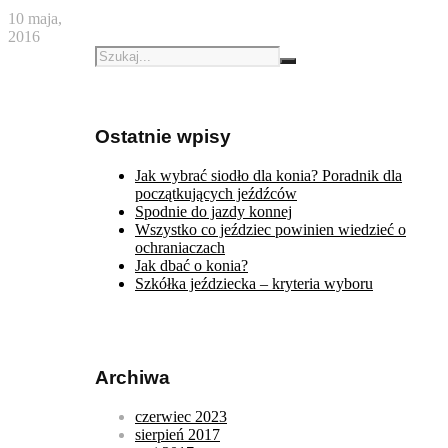
10 maja,
2016
Ostatnie wpisy
Jak wybrać siodło dla konia? Poradnik dla
początkujących jeźdźców
Spodnie do jazdy konnej
Wszystko co jeździec powinien wiedzieć o
ochraniaczach
Jak dbać o konia?
Szkółka jeździecka – kryteria wyboru
Archiwa
czerwiec 2023
sierpień 2017