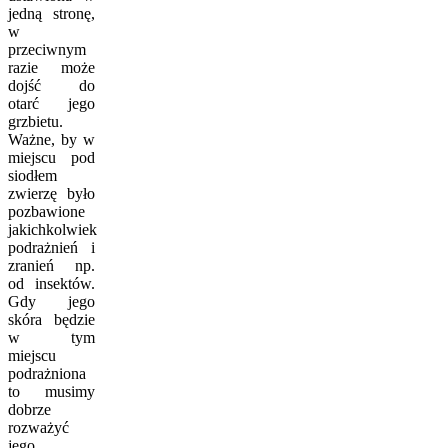
jedną stronę,
w
przeciwnym
razie może
dojść do
otarć jego
grzbietu.
Ważne, by w
miejscu pod
siodłem
zwierzę było
pozbawione
jakichkolwiek
podrażnień i
zranień np.
od insektów.
Gdy jego
skóra będzie
w tym
miejscu
podrażniona
to musimy
dobrze
rozważyć
jego