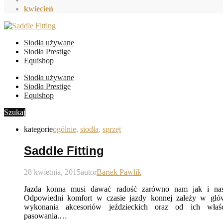
kwiecień
Siodła używane
Siodła Prestige
Equishop
Siodła używane
Siodła Prestige
Equishop
Szukaj
kategorie
ogólnie
,
siodła
,
sprzęt
Saddle Fitting
28 kwietnia, 2015
autor
Bartek Pawlik
Jazda konna musi dawać radość zarówno nam jak i na
Odpowiedni komfort w czasie jazdy konnej zależy w głów
wykonania akcesoriów jeździeckich oraz od ich właś
pasowania.…