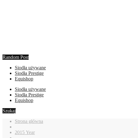
Random Post
Siodła używane
Siodła Prestige
Equishop
Siodła używane
Siodła Prestige
Equishop
Szukaj
Strona główna
2015 Year