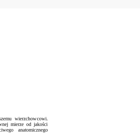
szemu wierzchowcowi.
nej mierze od jakości
ciwego anatomicznego