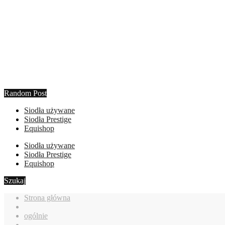
Random Post
Siodła używane
Siodła Prestige
Equishop
Siodła używane
Siodła Prestige
Equishop
Szukaj
Strona główna
ogólnie