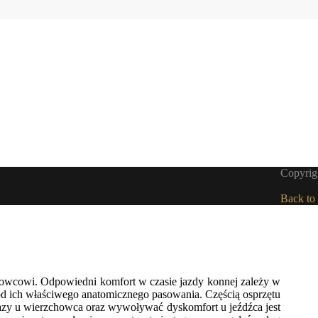
Copyrigh
Back to
owcowi. Odpowiedni komfort w czasie jazdy konnej zależy w
od ich właściwego anatomicznego pasowania. Częścią osprzętu
zy u wierzchowca oraz wywoływać dyskomfort u jeźdźca jest