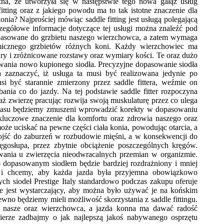
żna, że utworzyła się w następstwie tego nowa gałąź usług
itting oraz z jakiego powodu ma to tak istotne znaczenie dla
ia? Najprościej mówiąc saddle fitting jest usługą polegającą
egółowe informacje dotyczące tej usługi można znaleźć pod
opasowane do grzbietu naszego wierzchowca, a zatem wymaga
omicznego grzbietów różnych koni. Każdy wierzchowiec ma
ry i zróżnicowane rozstawy oraz wymiary kości. Te oraz dużo
wania nowo kupionego siodła. Precyzyjne dopasowanie siodła
a zaznaczyć, iż usługa ta musi być realizowana jedynie po
i być starannie zmierzony przez saddle fittera, weźmie on
nia co do jazdy. Na tej podstawie saddle fitter rozpoczyna
waż zwierzę pracując rozwija swoją muskulaturę przez co ulega
s czasu będziemy zmuszeni wprowadzić korekty w dopasowaniu
kluczowe znaczenie dla komfortu oraz zdrowia naszego oraz
że uciskać na pewne części ciała konia, powodując otarcia, a
ojść do zaburzeń w rozbudowie mięśni, a w konsekwencji do
ręgosłupa, przez zbytnie obciążenie poszczególnych kręgów.
ania u zwierzęcia nieodwracalnych przemian w organizmie.
dopasowanym siodłem będzie bardziej rozdrażniony i mniej
 i chcemy, aby każda jazda była przyjemna obowiązkowo
ych siodeł Prestige Italy standardowo podczas zakupu oferuje
ie jest wystarczający, aby można było używać je na końskim
wno będziemy mieli możliwość skorzystania z saddle fittingu.
o nasze oraz wierzchowca, a jazda konna ma dawać radość
rze zadbajmy o jak najlepszą jakoś nabywanego osprzętu