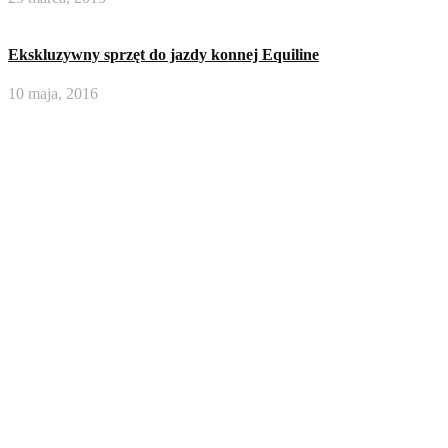
Ekskluzywny sprzęt do jazdy konnej Equiline
10 maja, 2016