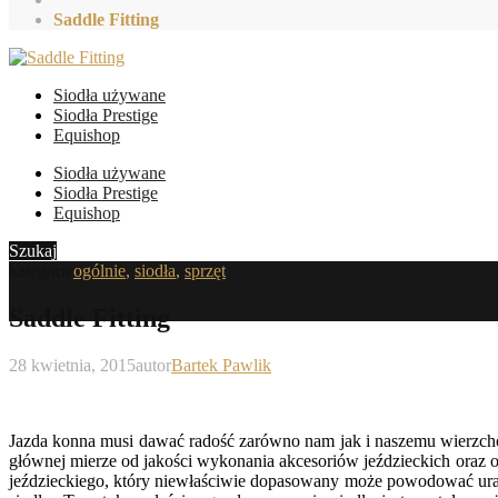
Saddle Fitting
Siodła używane
Siodła Prestige
Equishop
Siodła używane
Siodła Prestige
Equishop
Szukaj
kategorie
ogólnie
,
siodła
,
sprzęt
Saddle Fitting
28 kwietnia, 2015
autor
Bartek Pawlik
Jazda konna musi dawać radość zarówno nam jak i naszemu wierzch
głównej mierze od jakości wykonania akcesoriów jeździeckich oraz 
jeździeckiego, który niewłaściwie dopasowany może powodować ura