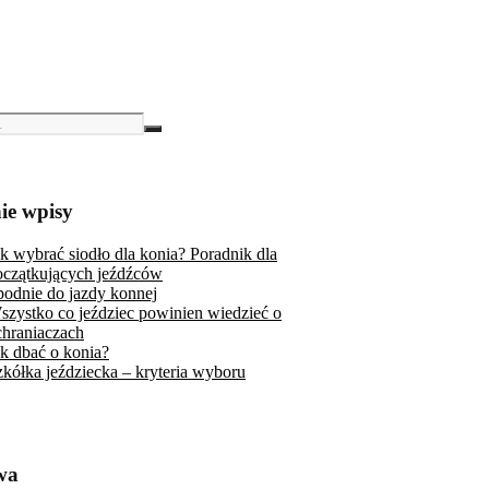
ie wpisy
ak wybrać siodło dla konia? Poradnik dla
oczątkujących jeźdźców
podnie do jazdy konnej
szystko co jeździec powinien wiedzieć o
chraniaczach
ak dbać o konia?
zkółka jeździecka – kryteria wyboru
wa