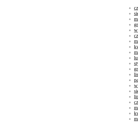
c
s
m
g
w
c
m
k
m
l
s
g
l
p
w
s
li
c
m
k
m