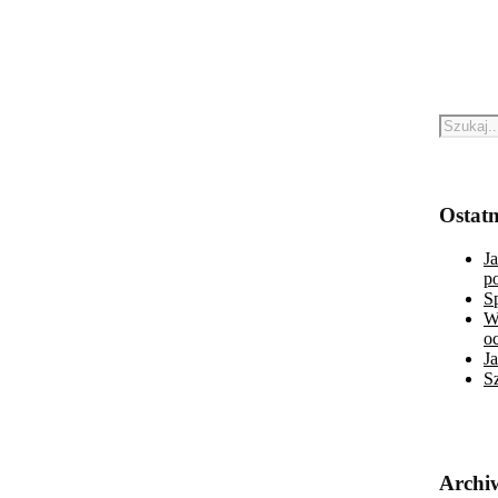
Ostatn
J
p
S
W
o
J
S
Archi