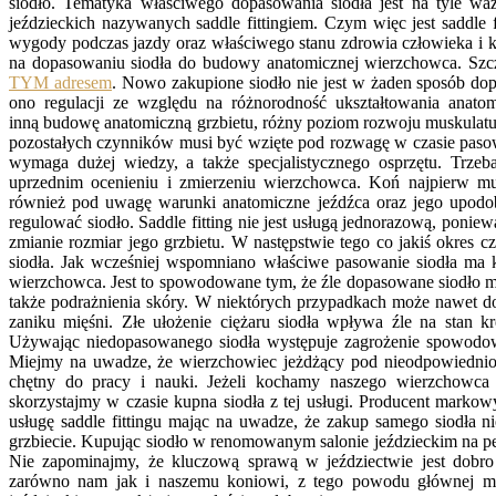
siodło. Tematyka właściwego dopasowania siodła jest na tyle wa
jeździeckich nazywanych saddle fittingiem. Czym więc jest saddle f
wygody podczas jazdy oraz właściwego stanu zdrowia człowieka i kon
na dopasowaniu siodła do budowy anatomicznej wierzchowca. Szcz
TYM adresem
. Nowo zakupione siodło nie jest w żaden sposób d
ono regulacji ze względu na różnorodność ukształtowania anat
inną budowę anatomiczną grzbietu, różny poziom rozwoju muskulatu
pozostałych czynników musi być wzięte pod rozwagę w czasie paso
wymaga dużej wiedzy, a także specjalistycznego osprzętu. Trzeb
uprzednim ocenieniu i zmierzeniu wierzchowca. Koń najpierw mus
również pod uwagę warunki anatomiczne jeźdźca oraz jego upodoba
regulować siodło. Saddle fitting nie jest usługą jednorazową, ponie
zmianie rozmiar jego grzbietu. W następstwie tego co jakiś okre
siodła. Jak wcześniej wspomniano właściwe pasowanie siodła ma 
wierzchowca. Jest to spowodowane tym, że źle dopasowane siodło mo
także podrażnienia skóry. W niektórych przypadkach może nawet d
zaniku mięśni. Złe ułożenie ciężaru siodła wpływa źle na stan k
Używając niedopasowanego siodła występuje zagrożenie spowodow
Miejmy na uwadze, że wierzchowiec jeżdżący pod nieodpowiednio 
chętny do pracy i nauki. Jeżeli kochamy naszego wierzchowca
skorzystajmy w czasie kupna siodła z tej usługi. Producent markow
usługę saddle fittingu mając na uwadze, że zakup samego siodła n
grzbiecie. Kupując siodło w renomowanym salonie jeździeckim na pe
Nie zapominajmy, że kluczową sprawą w jeździectwie jest dobr
zarówno nam jak i naszemu koniowi, z tego powodu głównej mie