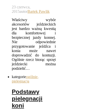
23 czerwca,
2015
autor
Bartek Pawlik
Właściwy wybór
akcesoriów jeździeckich
jest bardzo ważną kwestią
dla komfortowej i
bezpiecznej jazdy konnej.
Nie odpowiednie
przygotowanie jeźdźca i
konia może nawet
doprowadzić do kontuzji.
Ogólnie rzecz biorąc sprzęt
jeździecki można
podzielić…
kategorie
ogólnie
,
pielęgnacja
Podstawy
pielęgnacji
koni