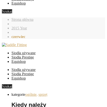
Equishop
Szukaj
Strona główna
2015 Year
czerwiec
Siodła używane
Siodła Prestige
Equishop
Siodła używane
Siodła Prestige
Equishop
Szukaj
kategorie
ogólnie
,
sprzęt
Kiedy należy