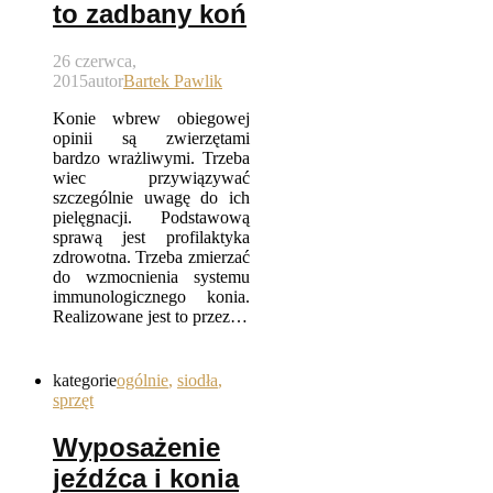
to zadbany koń
26 czerwca,
2015
autor
Bartek Pawlik
Konie wbrew obiegowej
opinii są zwierzętami
bardzo wrażliwymi. Trzeba
wiec przywiązywać
szczególnie uwagę do ich
pielęgnacji. Podstawową
sprawą jest profilaktyka
zdrowotna. Trzeba zmierzać
do wzmocnienia systemu
immunologicznego konia.
Realizowane jest to przez…
kategorie
ogólnie
,
siodła
,
sprzęt
Wyposażenie
jeźdźca i konia