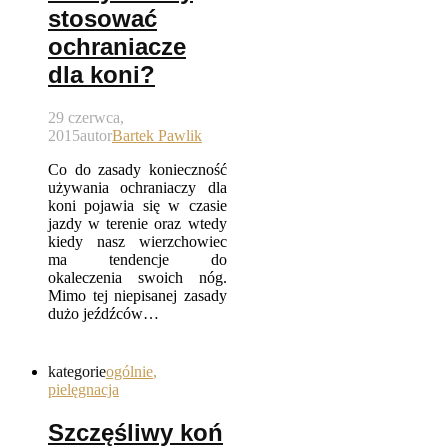
stosować
ochraniacze
dla koni?
29 czerwca,
2015
autor
Bartek Pawlik
Co do zasady konieczność
używania ochraniaczy dla
koni pojawia się w czasie
jazdy w terenie oraz wtedy
kiedy nasz wierzchowiec
ma tendencje do
okaleczenia swoich nóg.
Mimo tej niepisanej zasady
dużo jeźdźców…
kategorie
ogólnie
,
pielęgnacja
Szczęśliwy koń