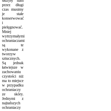
służyły nam
przez długi
czas musimy
je stałe
konserwować
i
pielęgnować.
Mniej
wytrzymałymi
ochraniaczami
są te
wykonane z
tworzyw
sztucznych.
Są jednak
łatwiejsze w
zachowaniu
czystości niż
ma to miejsce
w przypadku
ochraniaczy
ze skóry.
Jednymi z
najtańszych
ochraniaczy