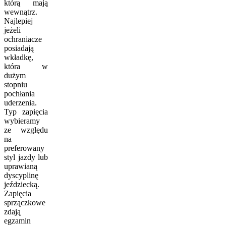
którą mają
wewnątrz.
Najlepiej
jeżeli
ochraniacze
posiadają
wkładkę,
która w
dużym
stopniu
pochłania
uderzenia.
Typ zapięcia
wybieramy
ze względu
na
preferowany
styl jazdy lub
uprawianą
dyscyplinę
jeździecką.
Zapięcia
sprzączkowe
zdają
egzamin