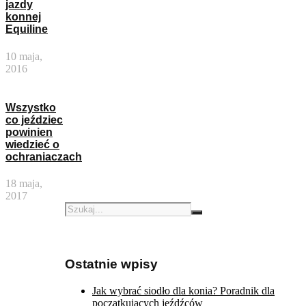
jazdy
konnej
Equiline
10 maja,
2016
Wszystko
co jeździec
powinien
wiedzieć o
ochraniaczach
18 maja,
2017
Ostatnie wpisy
Jak wybrać siodło dla konia? Poradnik dla
początkujących jeźdźców