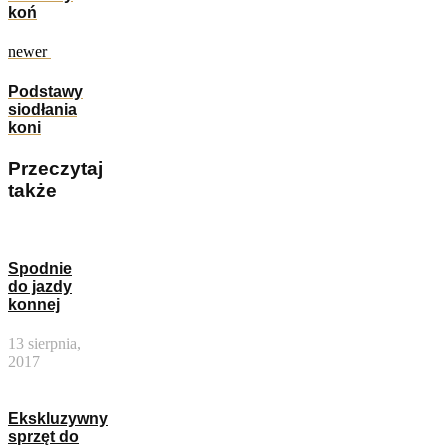
koń
newer
Podstawy
siodłania
koni
Przeczytaj
także
Spodnie
do jazdy
konnej
13 sierpnia,
2017
Ekskluzywny
sprzęt do