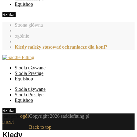
Equishop
Szukaj
Strona główna
ogólnie
Kiedy należy stosować ochraniacze dla koni?
Siodła używane
Siodła Prestige
Equishop
Siodła używane
Siodła Prestige
Equishop
Szukaj
kategorie
ogólnie
Copyright 2026 saddlefitting.pl
,
sprzęt
Back to top
Kiedy