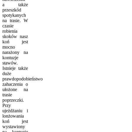
a także
przeszkód
spotykanych
na trasie. W
czasie
robienia
skoków nasz
koń jest
mocno
narażony na
kontuzje
stawów.
Istnieje także
duże
prawdopodobieństwo
zahaczenia o
ułożone na
trasie
poprzeczki.
Przy
ujeżdżaniu i
lonżowania
koń jest
wystawiony
na kontuzje