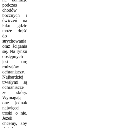
podczas
chodów
bocznych i
ćwiczeń na
łuku gdzie
może dojść
do
strychowania
oraz ścigania
się. Na rynku
dostępnych
jest parę
rodzajów
ochraniaczy.
Najbardziej
trwałymi są
ochraniacze
ze skóry.
Wymagają
one jednak
najwięcej
troski o nie.
Jeżeli
chcemy, aby