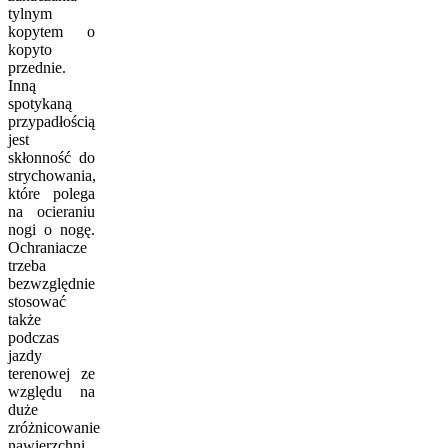
tylnym
kopytem o
kopyto
przednie.
Inną
spotykaną
przypadłością
jest
skłonność do
strychowania,
które polega
na ocieraniu
nogi o nogę.
Ochraniacze
trzeba
bezwzględnie
stosować
także
podczas
jazdy
terenowej ze
względu na
duże
zróżnicowanie
nawierzchni