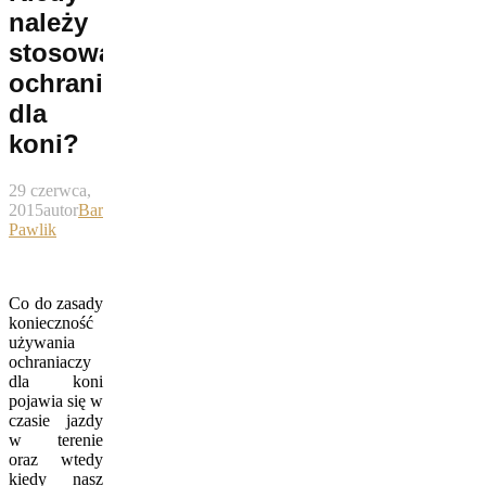
należy
stosować
ochraniacze
dla
koni?
29 czerwca,
2015
autor
Bartek
Pawlik
Co do zasady
konieczność
używania
ochraniaczy
dla koni
pojawia się w
czasie jazdy
w terenie
oraz wtedy
kiedy nasz