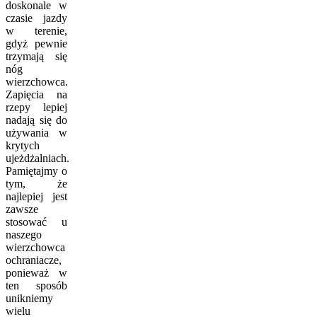
doskonale w
czasie jazdy
w terenie,
gdyż pewnie
trzymają się
nóg
wierzchowca.
Zapięcia na
rzepy lepiej
nadają się do
używania w
krytych
ujeżdżalniach.
Pamiętajmy o
tym, że
najlepiej jest
zawsze
stosować u
naszego
wierzchowca
ochraniacze,
ponieważ w
ten sposób
unikniemy
wielu