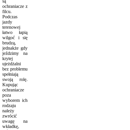
są
ochraniacze z
filcu.
Podczas
jazdy
terenowej
łatwo łapią
wilgoć i się
brudzą,
jednakże gdy
jeździmy na
krytej
ujeżdżalni
bez problemu
spełniają
swoją rolę.
Kupując
ochraniacze
poza
wyborem ich
rodzaju
należy
zwrócić
uwagę na
wkładkę,