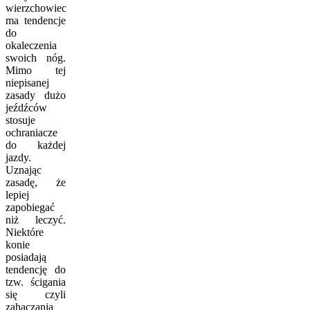
wierzchowiec
ma tendencje
do
okaleczenia
swoich nóg.
Mimo tej
niepisanej
zasady dużo
jeźdźców
stosuje
ochraniacze
do każdej
jazdy.
Uznając
zasadę, że
lepiej
zapobiegać
niż leczyć.
Niektóre
konie
posiadają
tendencję do
tzw. ścigania
się czyli
zahaczania