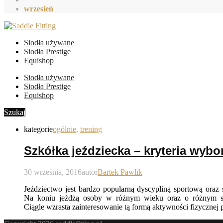
wrzesień
Siodła używane
Siodła Prestige
Equishop
Siodła używane
Siodła Prestige
Equishop
Szukaj
kategorie
ogólnie
,
trening
Szkółka jeździecka – kryteria wybo
30 września, 2016
autor
Bartek Pawlik
Jeździectwo jest bardzo popularną dyscypliną sportową oraz ś
Na koniu jeżdżą osoby w różnym wieku oraz o różnym s
Ciągle wzrasta zainteresowanie tą formą aktywności fizycznej