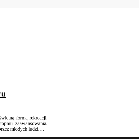
ru
wietną formą rekreacji.
topniu zaawansowania.
 przez młodych ludzi.…