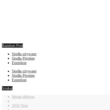
Random Post
Siodła używane
Siodła Prestige
Equishop
Siodła używane
Siodła Prestige
Equishop
Szukaj
Strona główna
2016 Year