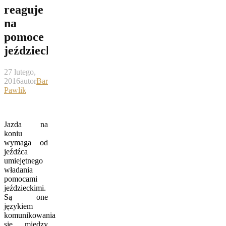
reaguje
na
pomoce
jeździeckie
27 lutego,
2016
autor
Bartek
Pawlik
Jazda na
koniu
wymaga od
jeźdźca
umiejętnego
władania
pomocami
jeździeckimi.
Są one
językiem
komunikowania
się między