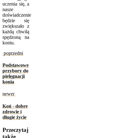
uczenia się, a
nasze
doświadczenie
będzie się
zwiększało z
każdą chwilą
spędzoną na
koniu.
poprzedni
Podstawowe
przybory do
pielęgnacji
konia
newer
Koń - dobre
zdrowie i
długie życie
Przeczytaj
także