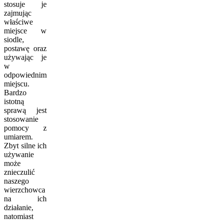
stosuje je
zajmując
właściwe
miejsce w
siodle,
postawę oraz
używając je
w
odpowiednim
miejscu.
Bardzo
istotną
sprawą jest
stosowanie
pomocy z
umiarem.
Zbyt silne ich
używanie
może
znieczulić
naszego
wierzchowca
na ich
działanie,
natomiast