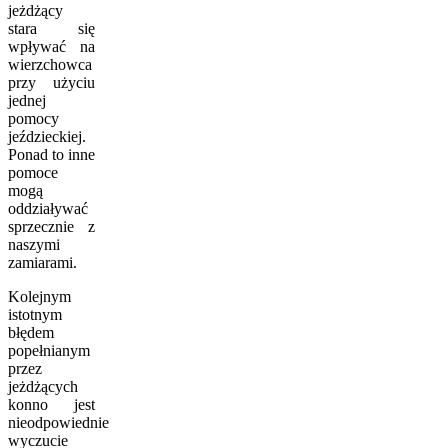
jeżdżący
stara się
wpływać na
wierzchowca
przy użyciu
jednej
pomocy
jeździeckiej.
Ponad to inne
pomoce
mogą
oddziaływać
sprzecznie z
naszymi
zamiarami.
Kolejnym
istotnym
błędem
popełnianym
przez
jeżdżących
konno jest
nieodpowiednie
wyczucie