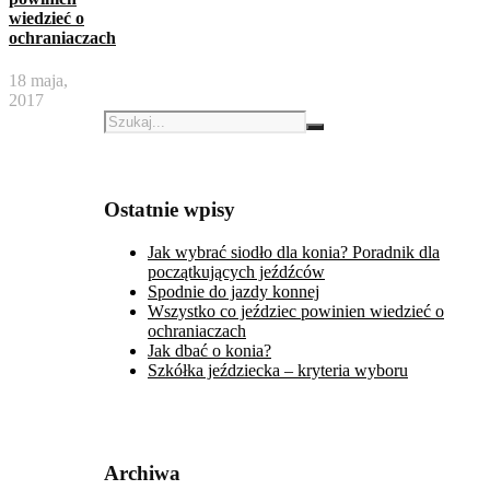
wiedzieć o
ochraniaczach
18 maja,
2017
Ostatnie wpisy
Jak wybrać siodło dla konia? Poradnik dla
początkujących jeźdźców
Spodnie do jazdy konnej
Wszystko co jeździec powinien wiedzieć o
ochraniaczach
Jak dbać o konia?
Szkółka jeździecka – kryteria wyboru
Archiwa