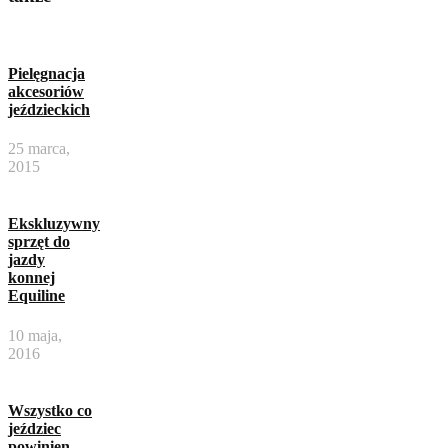
Pielęgnacja
akcesoriów
jeździeckich
25 marca,
2015
Ekskluzywny
sprzęt do
jazdy
konnej
Equiline
10 maja,
2016
Wszystko co
jeździec
powinien