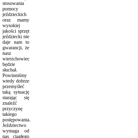
stosowania
pomocy
jeździeckich
oraz mamy
wysokiej
jakości sprzęt
jeździecki nie
daje nam to
gwarancji, że
nasz
wierzchowiec
będzie
słuchał.
Powinniśmy
wtedy dobrze
przemyśleć
taką sytuację
starając się
znaleźć
przyczynę
takiego
postępowania.
Jeździectwo
wymaga od
nas ciągłego