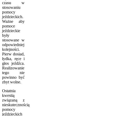
czasu w
stosowaniu
pomocy
jeździeckich.
Ważne aby
pomoce
jeździeckie
były
stosowane w
odpowiedniej
kolejności.
Pierw dosiad,
łydka, ręce i
głos jeźdźca.
Realizowanie
tego nie
powinno być
zbyt wolne.
Ostatnia
kwestią
związaną z
nieskutecznością
pomocy
jeździeckich