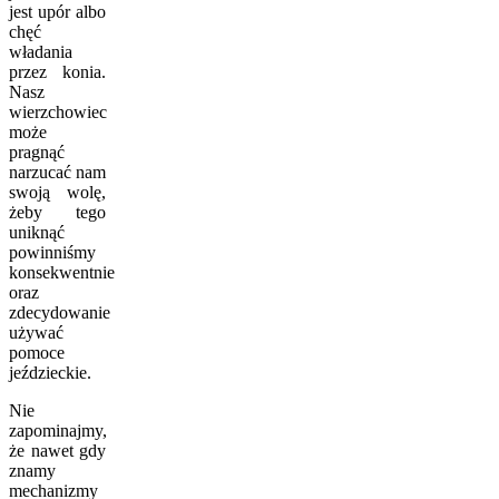
jest upór albo
chęć
władania
przez konia.
Nasz
wierzchowiec
może
pragnąć
narzucać nam
swoją wolę,
żeby tego
uniknąć
powinniśmy
konsekwentnie
oraz
zdecydowanie
używać
pomoce
jeździeckie.
Nie
zapominajmy,
że nawet gdy
znamy
mechanizmy