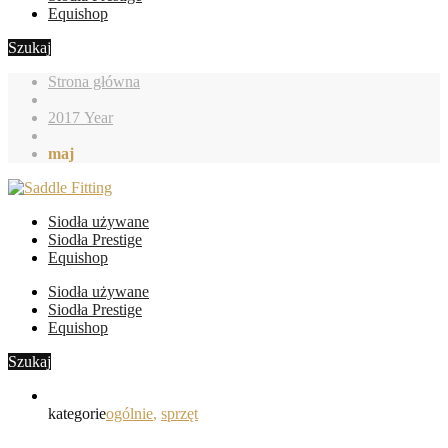
Equishop
Szukaj
Strona główna
2017 Year
maj
Siodła używane
Siodła Prestige
Equishop
Siodła używane
Siodła Prestige
Equishop
Szukaj
kategorie
ogólnie
,
sprzęt