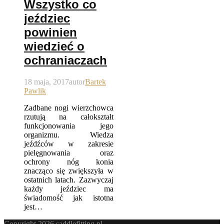
Wszystko co
jeździec
powinien
wiedzieć o
ochraniaczach
18 maja, 2017
autor
Bartek
Pawlik
Zadbane nogi wierzchowca
rzutują na całokształt
funkcjonowania jego
organizmu. Wiedza
jeźdźców w zakresie
pielęgnowania oraz
ochrony nóg konia
znacząco się zwiększyła w
ostatnich latach. Zazwyczaj
każdy jeździec ma
świadomość jak istotna
jest…
Copyright 2026 saddlefitting.pl