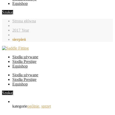
Equishop
Szukaj
Strona główna
2017 Year
sierpień
Siodła używane
Siodła Prestige
Equishop
Siodła używane
Siodła Prestige
Equishop
Szukaj
kategorie
ogólnie
,
sprzęt