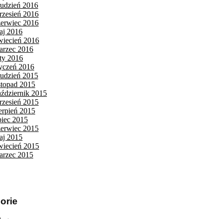
rudzień 2016
rzesień 2016
zerwiec 2016
aj 2016
wiecień 2016
arzec 2016
uty 2016
tyczeń 2016
rudzień 2015
istopad 2015
aździernik 2015
rzesień 2015
ierpień 2015
piec 2015
zerwiec 2015
aj 2015
wiecień 2015
arzec 2015
orie