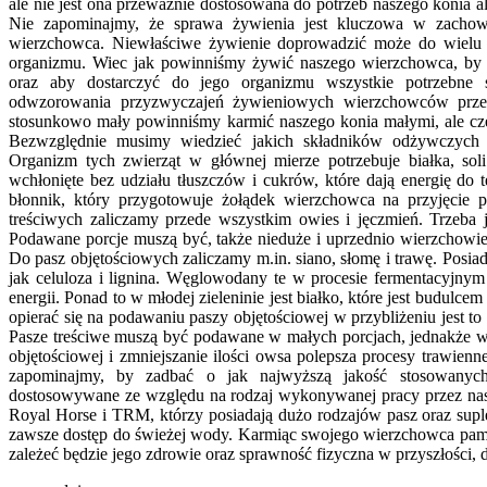
ale nie jest ona przeważnie dostosowana do potrzeb naszego konia 
Nie zapominajmy, że sprawa żywienia jest kluczowa w zachowa
wierzchowca. Niewłaściwe żywienie doprowadzić może do wielu 
organizmu. Wiec jak powinniśmy żywić naszego wierzchowca, by po
oraz aby dostarczyć do jego organizmu wszystkie potrzebne
odwzorowania przyzwyczajeń żywieniowych wierzchowców przeby
stosunkowo mały powinniśmy karmić naszego konia małymi, ale czę
Bezwzględnie musimy wiedzieć jakich składników odżywczych o
Organizm tych zwierząt w głównej mierze potrzebuje białka, sol
wchłonięte bez udziału tłuszczów i cukrów, które dają energię do
błonnik, który przygotowuje żołądek wierzchowca na przyjęcie pa
treściwych zaliczamy przede wszystkim owies i jęczmień. Trzeba
Podawane porcje muszą być, także nieduże i uprzednio wierzchowie
Do pasz objętościowych zaliczamy m.in. siano, słomę i trawę. Posi
jak celuloza i lignina. Węglowodany te w procesie fermentacyjny
energii. Ponad to w młodej zieleninie jest białko, które jest budu
opierać się na podawaniu paszy objętościowej w przybliżeniu jest t
Pasze treściwe muszą być podawane w małych porcjach, jednakże w 
objętościowej i zmniejszanie ilości owsa polepsza procesy trawien
zapominajmy, by zadbać o jak najwyższą jakość stosowany
dostosowywane ze względu na rodzaj wykonywanej pracy przez nas
Royal Horse i TRM, którzy posiadają dużo rodzajów pasz oraz sup
zawsze dostęp do świeżej wody. Karmiąc swojego wierzchowca pami
zależeć będzie jego zdrowie oraz sprawność fizyczna w przyszłości, 