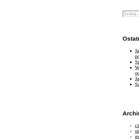
Ostat
J
p
S
W
o
J
S
Arch
c
s
m