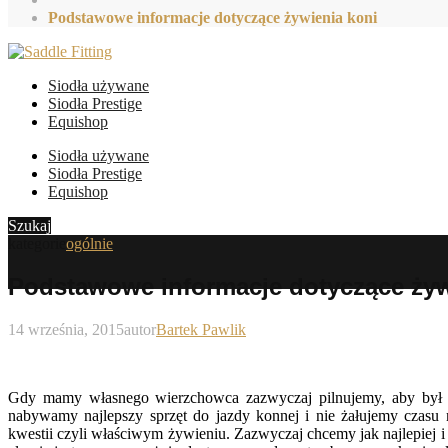
Podstawowe informacje dotyczące żywienia koni
Siodła używane
Siodła Prestige
Equishop
Siodła używane
Siodła Prestige
Equishop
Szukaj
kategorie
ogólnie
Podstawowe informacje dotyczące żyw
14 września, 2015
autor
Bartek Pawlik
Gdy mamy własnego wierzchowca zazwyczaj pilnujemy, aby był o
nabywamy najlepszy sprzęt do jazdy konnej i nie żałujemy czasu 
kwestii czyli właściwym żywieniu. Zazwyczaj chcemy jak najlepiej 