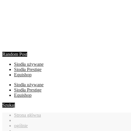
Random Post
Siodła używane
Siodła Prestige
Equishop
Siodła używane
Siodła Prestige
Equishop
Szukaj
Strona główna
ogólnie