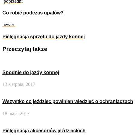
poprzedni
Co robić podczas upałów?
newer
Pielęgnacja sprzętu do jazdy konnej
Przeczytaj także
Spodnie do jazdy konnej
13 sierpnia, 2017
Wszystko co jeździec powinien wiedzieć o ochraniaczach
18 maja, 2017
Pielęgnacja akcesoriów jeździeckich