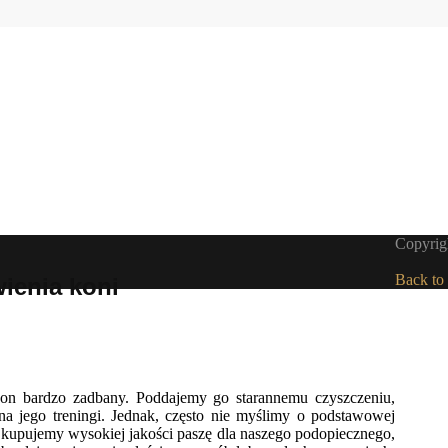
Copyrigh
Back to
ienia koni
n bardzo zadbany. Poddajemy go starannemu czyszczeniu,
na jego treningi. Jednak, często nie myślimy o podstawowej
i kupujemy wysokiej jakości paszę dla naszego podopiecznego,