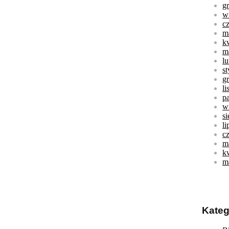
g
w
c
m
k
m
l
s
g
l
p
w
s
li
c
m
k
m
Kateg