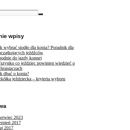
nie wpisy
ak wybrać siodło dla konia? Poradnik dla
oczątkujących jeźdźców
podnie do jazdy konnej
szystko co jeździec powinien wiedzieć o
chraniaczach
ak dbać o konia?
zkółka jeździecka – kryteria wyboru
iwa
zerwiec 2023
ierpień 2017
aj 2017