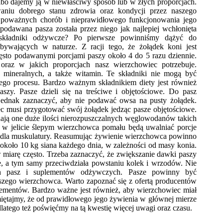
albo dajemy ją w niewłaściwy sposób lub w złych proporcjach.
niu dobrego stanu zdrowia oraz kondycji przez naszego
poważnych chorób i nieprawidłowego funkcjonowania jego
dawana pasza została przez niego jak najlepiej wchłonięta
 składniki odżywcze? Po pierwsze powinniśmy dążyć do
wających w naturze. Z racji tego, że żołądek koni jest
sto podawanymi porcjami paszy około 4 do 5 razu dziennie.
raz w jakich proporcjach nasz wierzchowiec potrzebuje.
i mineralnych, a także witamin. Te składniki nie mogą być
 tego procesu. Bardzo ważnym składnikiem diety jest również
szy. Pasze dzieli się na treściwe i objętościowe. Do pasz
 jednak zaznaczyć, aby nie podawać owsa na pusty żołądek.
c musi przygotować swój żołądek jedząc pasze objętościowe.
adają one duże ilości nierozpuszczalnych węglowodanów takich
m w jelicie ślepym wierzchowca pomału będą uwalniać porcje
lcem dla muskulatury. Reasumując żywienie wierzchowca powinno
o około 10 kg siana każdego dnia, w zależności od masy konia.
miarę często. Trzeba zaznaczyć, że zwiększanie dawki paszy
ne, a tym samy przeciwdziała powstaniu kolek i wrzodów. Nie
ch pasz i suplementów odżywczych. Pasze powinny być
zego wierzchowca. Warto zapoznać się z ofertą producentów
lementów. Bardzo ważne jest również, aby wierzchowiec miał
ętajmy, że od prawidłowego jego żywienia w głównej mierze
dlatego też poświęćmy na tą kwestię więcej uwagi oraz czasu.