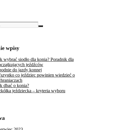
ie wpisy
ak wybrać siodło dla konia? Poradnik dla
oczątkujących jeźdźców
podnie do jazdy konnej
szystko co jeździec powinien wiedzieć o
chraniaczach
ak dbać o konia?
zkółka jeździecka – kryteria wyboru
wa
zerwiec 2023