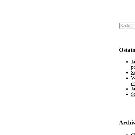
Ostatn
J
p
S
W
o
J
S
Archi
c