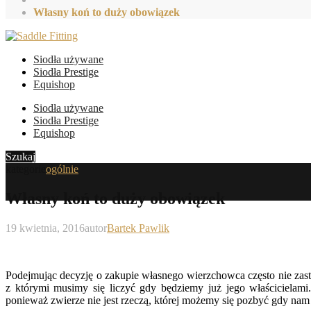
Własny koń to duży obowiązek
Siodła używane
Siodła Prestige
Equishop
Siodła używane
Siodła Prestige
Equishop
Szukaj
kategorie
ogólnie
Własny koń to duży obowiązek
19 kwietnia, 2016
autor
Bartek Pawlik
Podejmując decyzję o zakupie własnego wierzchowca często nie za
z którymi musimy się liczyć gdy będziemy już jego właścicielam
ponieważ zwierze nie jest rzeczą, której możemy się pozbyć gdy nam