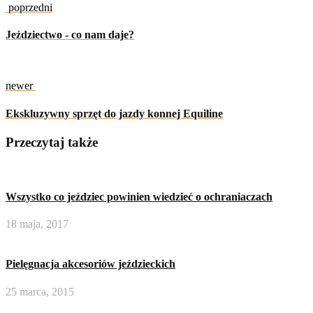
poprzedni
Jeździectwo - co nam daje?
newer
Ekskluzywny sprzęt do jazdy konnej Equiline
Przeczytaj także
Wszystko co jeździec powinien wiedzieć o ochraniaczach
18 maja, 2017
Pielęgnacja akcesoriów jeździeckich
25 marca, 2015