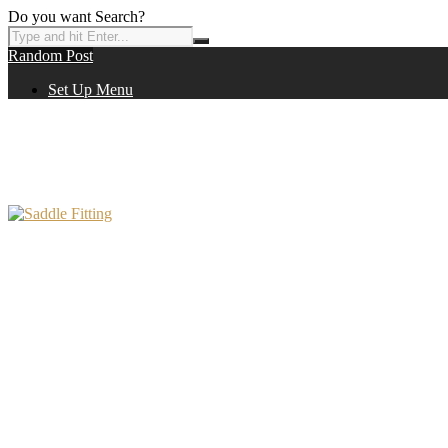
Do you want Search?
Random Post
Set Up Menu