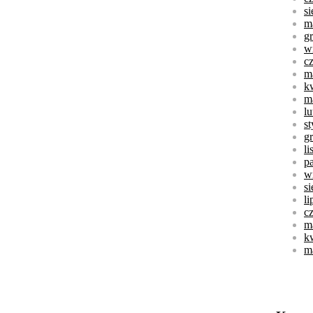
s
m
g
w
c
m
k
m
l
s
g
l
p
w
s
li
c
m
k
m