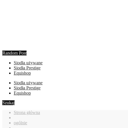
Random Post
Siodła używane
Siodła Prestige
Equishop
Siodła używane
Siodła Prestige
Equishop
Szukaj
Strona główna
ogólnie