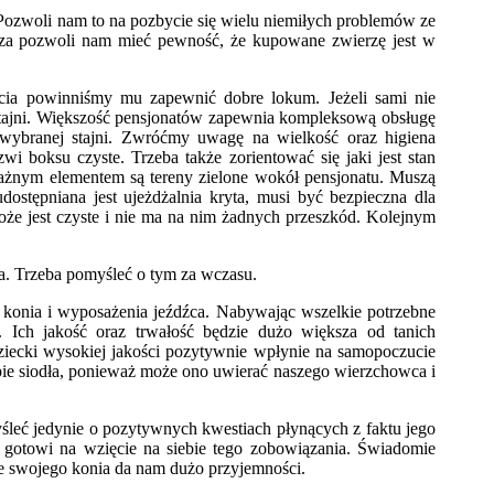
Pozwoli nam to na pozbycie się wielu niemiłych problemów ze
rza pozwoli nam mieć pewność, że kupowane zwierzę jest w
cia powinniśmy mu zapewnić dobre lokum. Jeżeli sami nie
stajni. Większość pensjonatów zapewnia kompleksową obsługę
wybranej stajni. Zwróćmy uwagę na wielkość oraz higiena
i boksu czyste. Trzeba także zorientować się jaki jest stan
ażnym elementem są tereny zielone wokół pensjonatu. Muszą
ostępniana jest ujeżdżalnia kryta, musi być bezpieczna dla
że jest czyste i nie ma na nim żadnych przeszkód. Kolejnym
a. Trzeba pomyśleć o tym za wczasu.
 konia i wyposażenia jeźdźca. Nabywając wszelkie potrzebne
. Ich jakość oraz trwałość będzie dużo większa od tanich
ziecki wysokiej jakości pozytywnie wpłynie na samopoczucie
pie siodła, ponieważ może ono uwierać naszego wierzchowca i
leć jedynie o pozytywnych kwestiach płynących z faktu jego
 gotowi na wzięcie na siebie tego zobowiązania. Świadomie
ie swojego konia da nam dużo przyjemności.