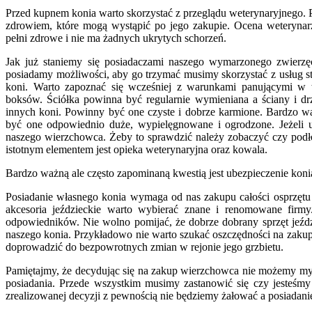
Przed kupnem konia warto skorzystać z przeglądu weterynaryjnego. 
zdrowiem, które mogą wystąpić po jego zakupie. Ocena weteryna
pełni zdrowe i nie ma żadnych ukrytych schorzeń.
Jak już staniemy się posiadaczami naszego wymarzonego zwierzę
posiadamy możliwości, aby go trzymać musimy skorzystać z usług 
koni. Warto zapoznać się wcześniej z warunkami panującymi w 
boksów. Ściółka powinna być regularnie wymieniana a ściany i drzw
innych koni. Powinny być one czyste i dobrze karmione. Bardzo w
być one odpowiednio duże, wypielęgnowane i ogrodzone. Jeżeli ud
naszego wierzchowca. Żeby to sprawdzić należy zobaczyć czy podło
istotnym elementem jest opieka weterynaryjna oraz kowala.
Bardzo ważną ale często zapominaną kwestią jest ubezpieczenie koni
Posiadanie własnego konia wymaga od nas zakupu całości osprzętu
akcesoria jeździeckie warto wybierać znane i renomowane firmy
odpowiedników. Nie wolno pomijać, że dobrze dobrany sprzęt jeźd
naszego konia. Przykładowo nie warto szukać oszczędności na zaku
doprowadzić do bezpowrotnych zmian w rejonie jego grzbietu.
Pamiętajmy, że decydując się na zakup wierzchowca nie możemy myś
posiadania. Przede wszystkim musimy zastanowić się czy jesteśmy
zrealizowanej decyzji z pewnością nie będziemy żałować a posiadan