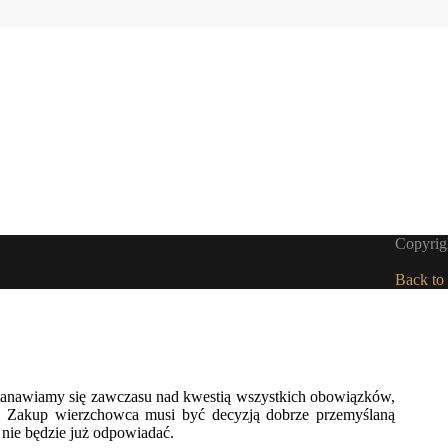
Copyrigh
Back to
stanawiamy się zawczasu nad kwestią wszystkich obowiązków,
i. Zakup wierzchowca musi być decyzją dobrze przemyślaną
 nie będzie już odpowiadać.