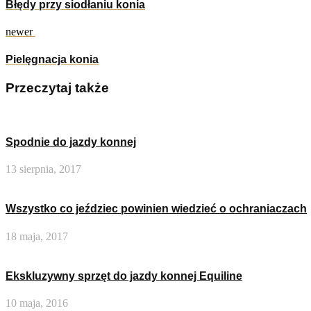
Błędy przy siodłaniu konia
newer
Pielęgnacja konia
Przeczytaj także
Spodnie do jazdy konnej
13 sierpnia, 2017
Wszystko co jeździec powinien wiedzieć o ochraniaczach
18 maja, 2017
Ekskluzywny sprzęt do jazdy konnej Equiline
10 maja, 2016