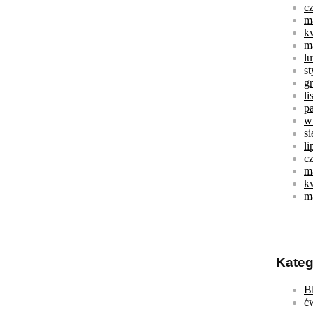
c
m
k
m
l
s
g
l
p
w
s
li
c
m
k
m
Kateg
B
ć