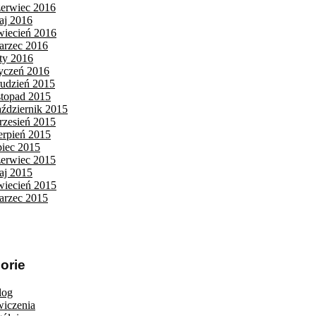
zerwiec 2016
aj 2016
wiecień 2016
arzec 2016
uty 2016
tyczeń 2016
rudzień 2015
istopad 2015
aździernik 2015
rzesień 2015
ierpień 2015
piec 2015
zerwiec 2015
aj 2015
wiecień 2015
arzec 2015
orie
log
wiczenia