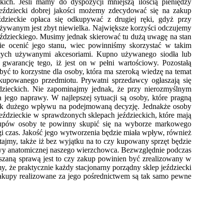
ich. Jeśli mamy do dyspozycji mniejszą ilością pieniędzy
eździecki dobrej jakości możemy zdecydować się na zakup
ździeckie opłaca się odkupywać z drugiej ręki, gdyż przy
używanym jest zbyt niewielka. Największe korzyści odczujemy
jeździeckiego. Musimy jednak skierować tu dużą uwagę na stan
ie ocenić jego stanu, wiec powinniśmy skorzystać w takim
cych używanymi akcesoriami. Kupno używanego siodła lub
gwarancję tego, iż jest on w pełni wartościowy. Pozostałą
yć to korzystne dla osoby, która ma szeroką wiedzę na temat
n kupowanego przedmiotu. Prywatni sprzedawcy ogłaszają się
ździeckich. Nie zapominajmy jednak, że przy nierozmyślnym
jego naprawy. W najlepszej sytuacji są osoby, które pragną
ż tak dużego wpływu na podejmowaną decyzję. Jednakże osoby
jeździeckie w sprawdzonych sklepach jeździeckich, które mają
upów osoby te powinny skupić się na wyborze markowego
ugi czas. Jakość jego wytworzenia będzie miała wpływ, również
ajmy, także iż bez wyjątku na to czy kupowany sprzęt będzie
y anatomicznej naszego wierzchowca. Bezwzględnie podczas
oruszaną sprawą jest to czy zakup powinien być zrealizowany w
, że praktycznie każdy stacjonarny porządny sklep jeździecki
zakupy realizowane za jego pośrednictwem są tak samo pewne