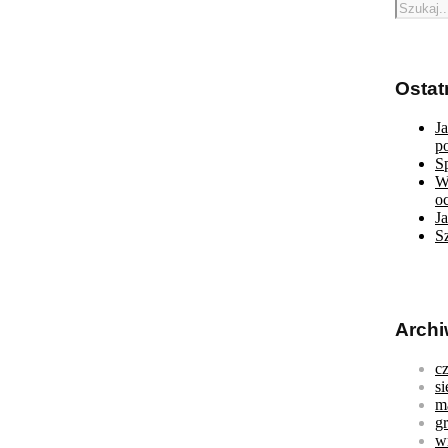
Ostat
J
p
S
W
o
J
S
Arch
c
s
m
g
w