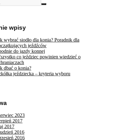
nie wpisy
ak wybrać siodło dla konia? Poradnik dla
oczątkujących jeźdźców
podnie do jazdy konnej
szystko co jeździec powinien wiedzieć o
chraniaczach
ak dbać o konia?
zkółka jeździecka – kryteria wyboru
iwa
zerwiec 2023
ierpień 2017
aj 2017
rudzień 2016
rzesień 2016