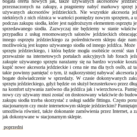
bogata oferta nowych jak, także używanych akcesoriów jeździeck
przeznaczonych na zakupy, a pragniemy nabyć markowy sprzęt j
używanych akcesoriów jeździeckich. Nie wszystkie akcesoria je
niektórych z nich różnica w wartości pomiędzy nowym sprzętem, a 
podczas zakupu siodła, które jest najdroższym elementem osprzętu 
sprzedawanego siodła. Zazwyczaj nie będziemy w stanie właściw
przypadku z usług renomowanych salonów jeździeckich obracają
innego osprzętu jeździeckiego za pośrednictwem sklepu daje nam 
możliwością jest kupno używanego siodła od innego jeźdźca. Może b
sprzętu jeździeckiego, i która będzie mogła osobiście ocenić sta
przeważnie na internetowych portalach aukcyjnych lub forach je
zakupie używanego sprzętu narażamy się na bardzo wysokie koszta 
kupić nowe akcesoria jeździeckie i cena nie ma dla tych osób, a
takie powinny pamiętać o tym, iż najkorzystniej nabywać akcesoria 
bogate doświadczenie w sprzedaży. W czasie dokonywanych zak
sprzętu jeździeckiego, gdyż będzie on służył bezusterkowo przez dł
na komfort używania zarówno dla jeźdźca jak i wierzchowca. Pamięt
nowy czy używany musi zostać on dostosowany właściwie do budow
zakupu siodła trzeba skorzystać z usługi saddle fittingu. Często p
stacjonarnym czy może internetowym sklepie jeździeckim? Pamiętajmy
umożliwia również, także dokonanie zamówienia przez Internet, a 
jak dokonywane w stacjonarnym sklepie.
poprzedni