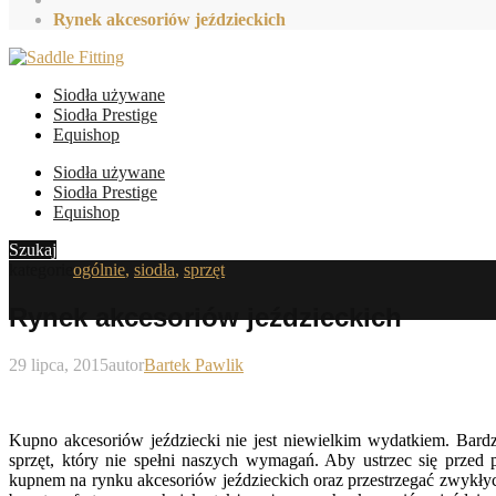
Rynek akcesoriów jeździeckich
Siodła używane
Siodła Prestige
Equishop
Siodła używane
Siodła Prestige
Equishop
Szukaj
kategorie
ogólnie
,
siodła
,
sprzęt
Rynek akcesoriów jeździeckich
29 lipca, 2015
autor
Bartek Pawlik
Kupno akcesoriów jeździecki nie jest niewielkim wydatkiem. Bar
sprzęt, który nie spełni naszych wymagań. Aby ustrzec się przed
kupnem na rynku akcesoriów jeździeckich oraz przestrzegać zwykłyc