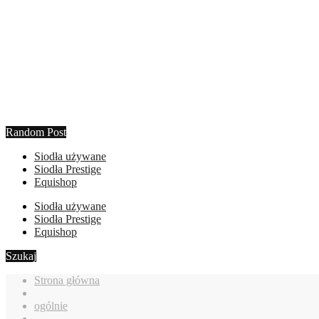
Random Post
Siodła używane
Siodła Prestige
Equishop
Siodła używane
Siodła Prestige
Equishop
Szukaj
Strona główna
ogólnie