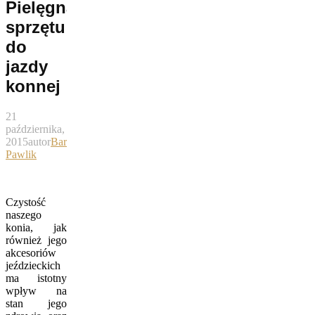
Pielęgnacja
sprzętu
do
jazdy
konnej
21
października,
2015
autor
Bartek
Pawlik
Czystość
naszego
konia, jak
również jego
akcesoriów
jeździeckich
ma istotny
wpływ na
stan jego