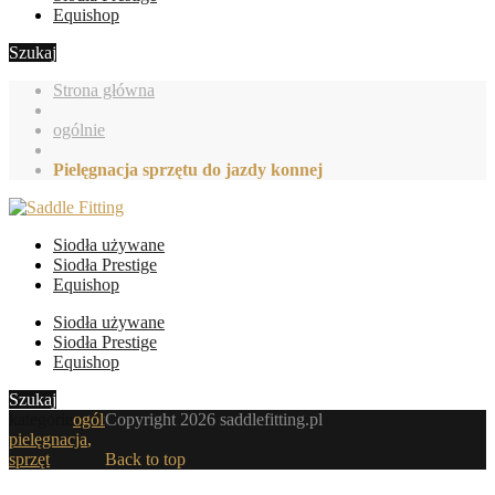
Equishop
Szukaj
Strona główna
ogólnie
Pielęgnacja sprzętu do jazdy konnej
Siodła używane
Siodła Prestige
Equishop
Siodła używane
Siodła Prestige
Equishop
Szukaj
kategorie
ogólnie
Copyright 2026 saddlefitting.pl
,
pielęgnacja
,
sprzęt
Back to top