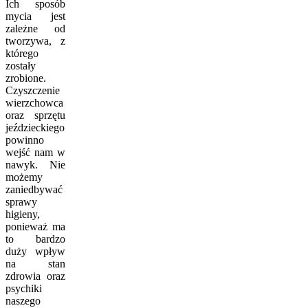
Ich sposób
mycia jest
zależne od
tworzywa, z
którego
zostały
zrobione.
Czyszczenie
wierzchowca
oraz sprzętu
jeździeckiego
powinno
wejść nam w
nawyk. Nie
możemy
zaniedbywać
sprawy
higieny,
ponieważ ma
to bardzo
duży wpływ
na stan
zdrowia oraz
psychiki
naszego