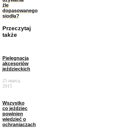
źle
dopasowanego
siodła?
Przeczytaj
także
Pielęgnacja
akcesoriów
jeździeckich
25 marca,
2015
Wszystko
co jeździec
powinien
wiedzieć o
ochraniaczach