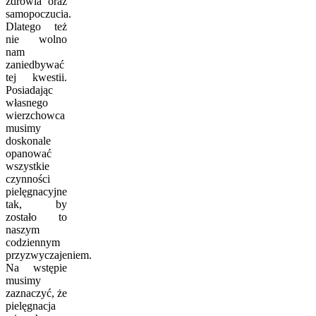
zdrowia oraz
samopoczucia.
Dlatego też
nie wolno
nam
zaniedbywać
tej kwestii.
Posiadając
własnego
wierzchowca
musimy
doskonale
opanować
wszystkie
czynności
pielęgnacyjne
tak, by
zostało to
naszym
codziennym
przyzwyczajeniem.
Na wstępie
musimy
zaznaczyć, że
pielęgnacja