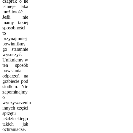
czaprak o ile
istnieje taka
możliwość.
Jeśli nie
mamy takiej
sposobności
to
przynajmniej
powinniśmy
go starannie
wysuszyć.
Unikniemy w
ten sposób
powstania
odparzeń na
grzbiecie pod
siodłem. Nie
zapominajmy
o
wyczyszczeniu
innych części
sprzętu
jeździeckiego
takich jak
ochraniacze.