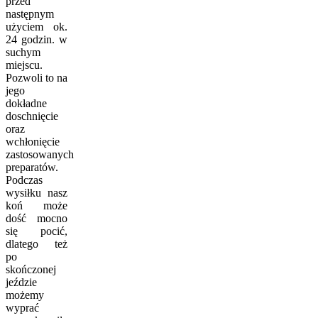
przed
następnym
użyciem ok.
24 godzin. w
suchym
miejscu.
Pozwoli to na
jego
dokładne
doschnięcie
oraz
wchłonięcie
zastosowanych
preparatów.
Podczas
wysiłku nasz
koń może
dość mocno
się pocić,
dlatego też
po
skończonej
jeździe
możemy
wyprać