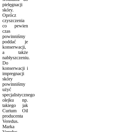
pielęgnacji
skóry.
Oprócz
czyszczenia
co pewien
czas
powinniśmy
poddać je
konserwacji,
a także
nabłyszczeniu.
Do
konserwacji i
impregnacji
skóry
powinniśmy
użyć
specjalistycznego
olejku np.
takiego jak
Curium Oil
producenta
Veredus.
Marka
Veredus