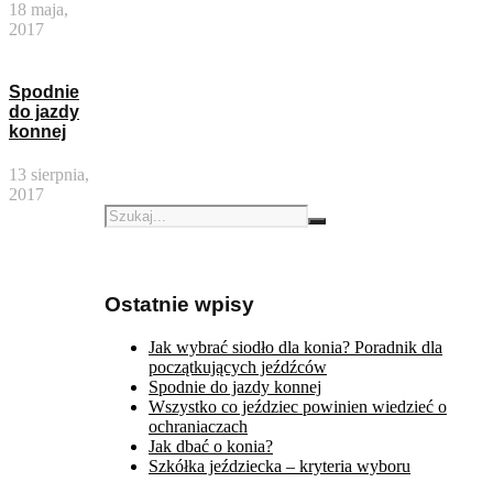
18 maja,
2017
Spodnie
do jazdy
konnej
13 sierpnia,
2017
Ostatnie wpisy
Jak wybrać siodło dla konia? Poradnik dla
początkujących jeźdźców
Spodnie do jazdy konnej
Wszystko co jeździec powinien wiedzieć o
ochraniaczach
Jak dbać o konia?
Szkółka jeździecka – kryteria wyboru