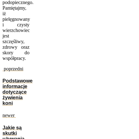
podopiecznego.
Pamiętajmy,
iż
pielęgnowany
i czysty
wierzchowiec
jest
szczęśliwy,
zdrowy oraz
skory do
współpracy.
poprzedni
Podstawowe
informacje
dotyczące
żywienia
koni
newer
Jakie są
skutki
używania