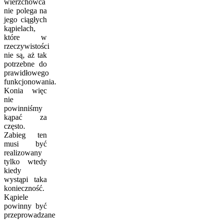
wierzchowca
nie polega na
jego ciągłych
kąpielach,
które w
rzeczywistości
nie są, aż tak
potrzebne do
prawidłowego
funkcjonowania.
Konia więc
nie
powinniśmy
kąpać za
często.
Zabieg ten
musi być
realizowany
tylko wtedy
kiedy
wystąpi taka
konieczność.
Kąpiele
powinny być
przeprowadzane