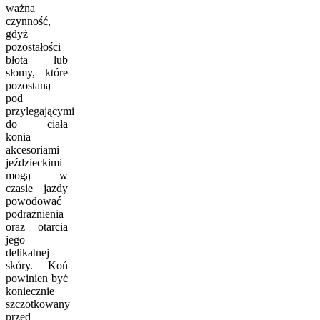
ważna
czynność,
gdyż
pozostałości
błota lub
słomy, które
pozostaną
pod
przylegającymi
do ciała
konia
akcesoriami
jeździeckimi
mogą w
czasie jazdy
powodować
podrażnienia
oraz otarcia
jego
delikatnej
skóry. Koń
powinien być
koniecznie
szczotkowany
przed