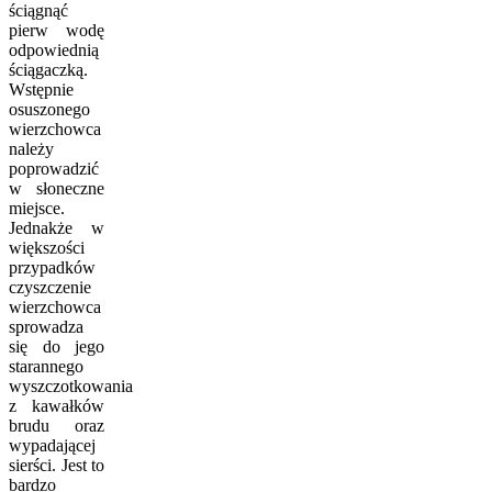
ściągnąć
pierw wodę
odpowiednią
ściągaczką.
Wstępnie
osuszonego
wierzchowca
należy
poprowadzić
w słoneczne
miejsce.
Jednakże w
większości
przypadków
czyszczenie
wierzchowca
sprowadza
się do jego
starannego
wyszczotkowania
z kawałków
brudu oraz
wypadającej
sierści. Jest to
bardzo