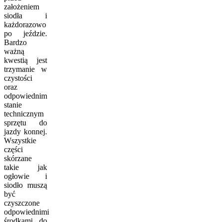
założeniem
siodła i
każdorazowo
po jeździe.
Bardzo
ważną
kwestią jest
trzymanie w
czystości
oraz
odpowiednim
stanie
technicznym
sprzętu do
jazdy konnej.
Wszystkie
części
skórzane
takie jak
ogłowie i
siodło muszą
być
czyszczone
odpowiednimi
środkami do