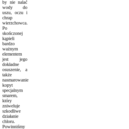
by nie nalać
wody do
uszu, oczu i
chrap
wierzchowca.
Po
skończonej
kąpieli
bardzo
ważnym
elementem
jest jego
dokładne
osuszenie, a
także
nasmarowanie
kopyt
specjalnym
smarem,
który
zniweluje
szkodliwe
działanie
chloru.
Powinniśmy