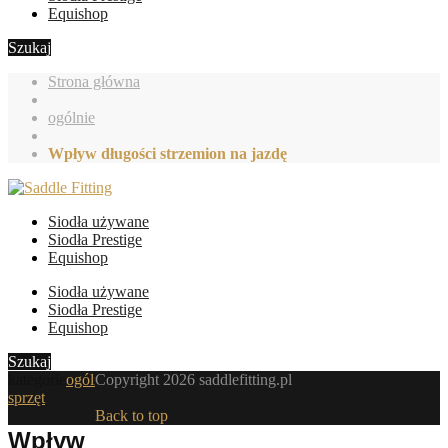
Equishop
Szukaj
Strona główna
ogólnie
Wpływ długości strzemion na jazdę
Siodła używane
Siodła Prestige
Equishop
Siodła używane
Siodła Prestige
Equishop
Szukaj
kategorie
ogólnie
Copyright 2026 saddlefitting.pl
,
sprzęt
Back to top
Wpływ