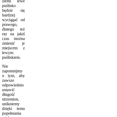
ziemi lewe
puślisko
będzie się
bardziej
wyciągać od
prawego,
dlatego też
raz na jakiś
czas można
zmienić je
miejscem z
lewym
puśliskiem.
Nie
zapomnijmy
o tym, aby
zawsze
odpowiednio
ustawić
długość
strzemion,
unikniemy
dzięki temu
popełniania