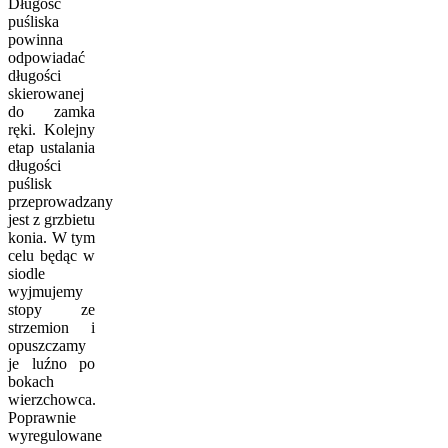
Długość
puśliska
powinna
odpowiadać
długości
skierowanej
do zamka
ręki. Kolejny
etap ustalania
długości
puślisk
przeprowadzany
jest z grzbietu
konia. W tym
celu będąc w
siodle
wyjmujemy
stopy ze
strzemion i
opuszczamy
je luźno po
bokach
wierzchowca.
Poprawnie
wyregulowane