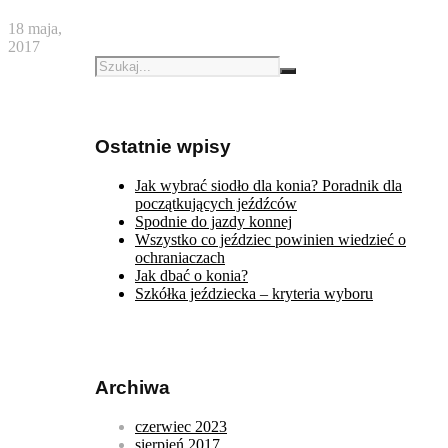
18 maja,
2017
Ostatnie wpisy
Jak wybrać siodło dla konia? Poradnik dla
początkujących jeźdźców
Spodnie do jazdy konnej
Wszystko co jeździec powinien wiedzieć o
ochraniaczach
Jak dbać o konia?
Szkółka jeździecka – kryteria wyboru
Archiwa
czerwiec 2023
sierpień 2017