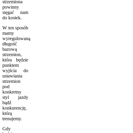
strzemiona
powinny
sięgać nam
do kostek.
W ten sposób
mamy
wyregulowaną
długość
bazową
strzemion,
która będzie
punktem
wyjścia do
ustawiania
strzemion
pod
konkretny
styl jazdy
bądź
konkurencję,
którą
trenujemy.
Gdy