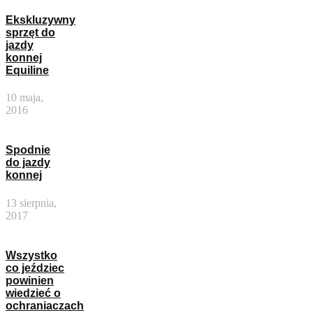
Ekskluzywny
sprzęt do
jazdy
konnej
Equiline
10 maja,
2016
Spodnie
do jazdy
konnej
13 sierpnia,
2017
Wszystko
co jeździec
powinien
wiedzieć o
ochraniaczach