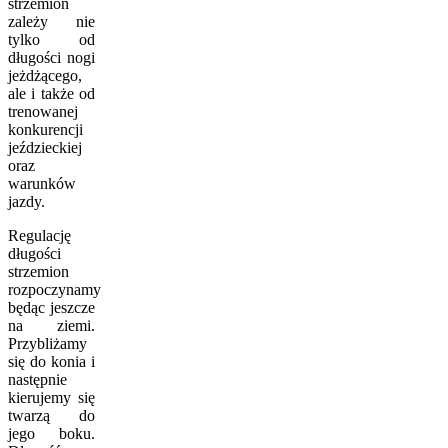
strzemion
zależy nie
tylko od
długości nogi
jeżdżącego,
ale i także od
trenowanej
konkurencji
jeździeckiej
oraz
warunków
jazdy.
Regulację
długości
strzemion
rozpoczynamy
będąc jeszcze
na ziemi.
Przybliżamy
się do konia i
następnie
kierujemy się
twarzą do
jego boku.