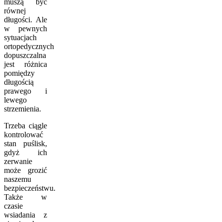
muszą być
równej
długości. Ale
w pewnych
sytuacjach
ortopedycznych
dopuszczalna
jest różnica
pomiędzy
długością
prawego i
lewego
strzemienia.
Trzeba ciągle
kontrolować
stan puślisk,
gdyż ich
zerwanie
może grozić
naszemu
bezpieczeństwu.
Także w
czasie
wsiadania z