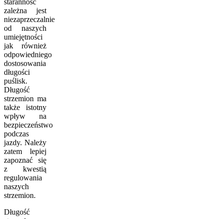
staranność
zależna jest
niezaprzeczalnie
od naszych
umiejętności
jak również
odpowiedniego
dostosowania
długości
puślisk.
Długość
strzemion ma
także istotny
wpływ na
bezpieczeństwo
podczas
jazdy. Należy
zatem lepiej
zapoznać się
z kwestią
regulowania
naszych
strzemion.
Długość