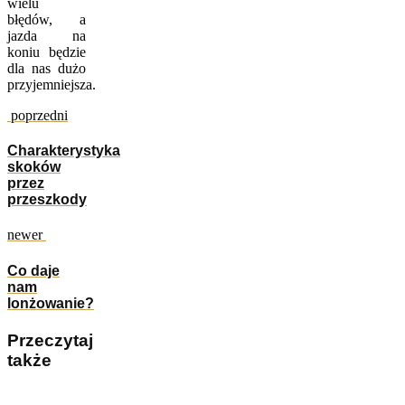
wielu
błędów, a
jazda na
koniu będzie
dla nas dużo
przyjemniejsza.
poprzedni
Charakterystyka
skoków
przez
przeszkody
newer
Co daje
nam
lonżowanie?
Przeczytaj
także