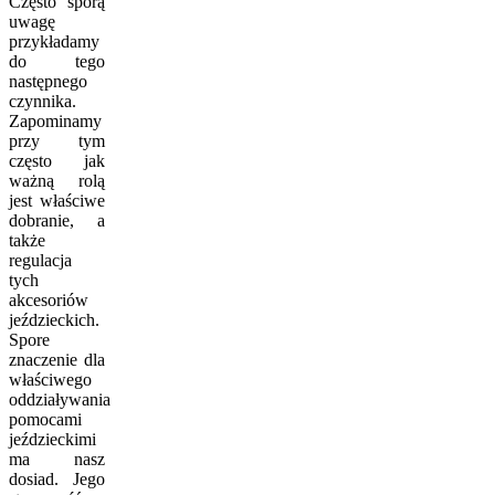
Często sporą
uwagę
przykładamy
do tego
następnego
czynnika.
Zapominamy
przy tym
często jak
ważną rolą
jest właściwe
dobranie, a
także
regulacja
tych
akcesoriów
jeździeckich.
Spore
znaczenie dla
właściwego
oddziaływania
pomocami
jeździeckimi
ma nasz
dosiad. Jego