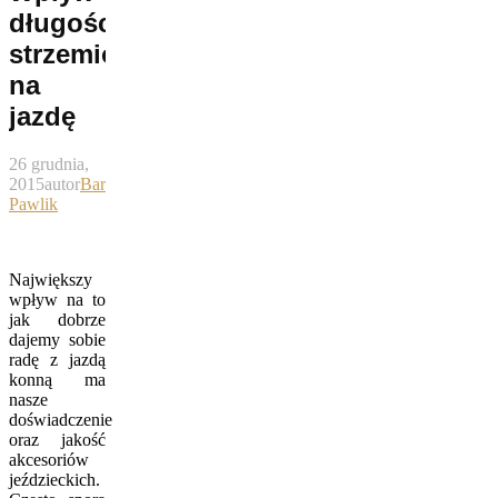
długości
strzemion
na
jazdę
26 grudnia,
2015
autor
Bartek
Pawlik
Największy
wpływ na to
jak dobrze
dajemy sobie
radę z jazdą
konną ma
nasze
doświadczenie
oraz jakość
akcesoriów
jeździeckich.