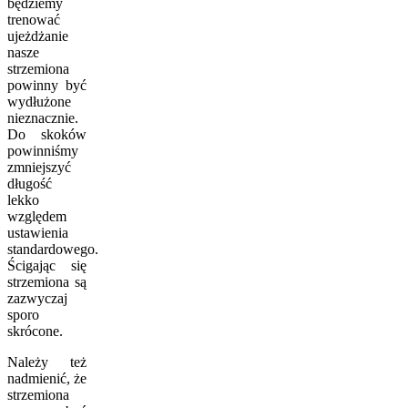
będziemy
trenować
ujeżdżanie
nasze
strzemiona
powinny być
wydłużone
nieznacznie.
Do skoków
powinniśmy
zmniejszyć
długość
lekko
względem
ustawienia
standardowego.
Ścigając się
strzemiona są
zazwyczaj
sporo
skrócone.
Należy też
nadmienić, że
strzemiona