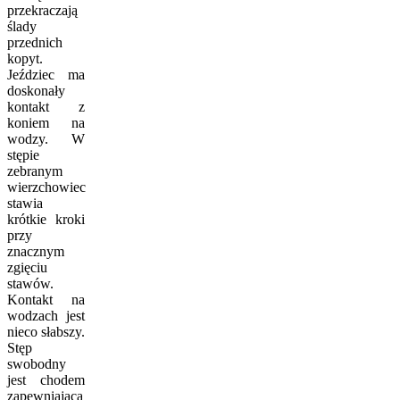
przekraczają
ślady
przednich
kopyt.
Jeździec ma
doskonały
kontakt z
koniem na
wodzy. W
stępie
zebranym
wierzchowiec
stawia
krótkie kroki
przy
znacznym
zgięciu
stawów.
Kontakt na
wodzach jest
nieco słabszy.
Stęp
swobodny
jest chodem
zapewniającą