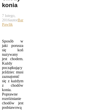
konia
7 lutego,
2016
autor
Bartek
Pawlik
Sposób w
jaki porusza
się koń
nazywany
jest chodem.
Każdy
początkujący
jeździec musi
zaznajomić
się z każdym
z chodów
konia.
Poprawne
rozróżnianie
chodów jest
podstawową