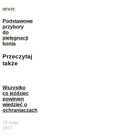
newer
Podstawowe
przybory
do
pielęgnacji
konia
Przeczytaj
także
Wszystko
co jeździec
powinien
wiedzieć o
ochraniaczach
18 maja,
2017