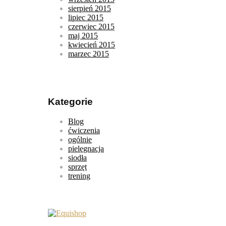
sierpień 2015
lipiec 2015
czerwiec 2015
maj 2015
kwiecień 2015
marzec 2015
Kategorie
Blog
ćwiczenia
ogólnie
pielęgnacja
siodła
sprzęt
trening