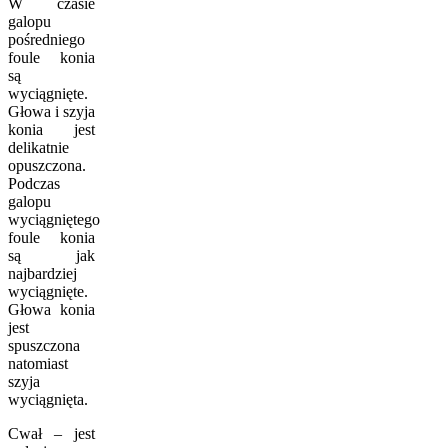
W czasie
galopu
pośredniego
foule konia
są
wyciągnięte.
Głowa i szyja
konia jest
delikatnie
opuszczona.
Podczas
galopu
wyciągniętego
foule konia
są jak
najbardziej
wyciągnięte.
Głowa konia
jest
spuszczona
natomiast
szyja
wyciągnięta.
Cwał – jest