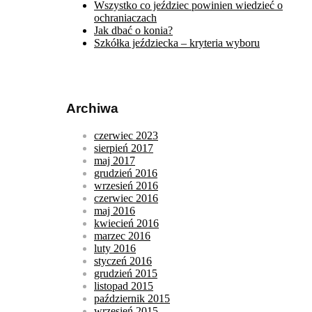
Wszystko co jeździec powinien wiedzieć o
ochraniaczach
Jak dbać o konia?
Szkółka jeździecka – kryteria wyboru
Archiwa
czerwiec 2023
sierpień 2017
maj 2017
grudzień 2016
wrzesień 2016
czerwiec 2016
maj 2016
kwiecień 2016
marzec 2016
luty 2016
styczeń 2016
grudzień 2015
listopad 2015
październik 2015
wrzesień 2015