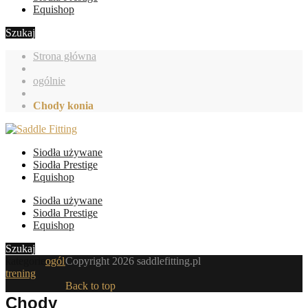
Equishop
Szukaj
Strona główna
ogólnie
Chody konia
Siodła używane
Siodła Prestige
Equishop
Siodła używane
Siodła Prestige
Equishop
Szukaj
kategorie
ogólnie
Copyright 2026 saddlefitting.pl
,
trening
Back to top
Chody