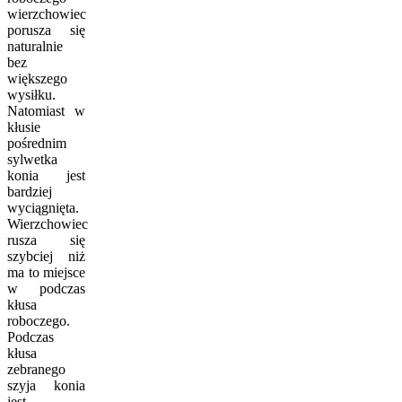
wierzchowiec
porusza się
naturalnie
bez
większego
wysiłku.
Natomiast w
kłusie
pośrednim
sylwetka
konia jest
bardziej
wyciągnięta.
Wierzchowiec
rusza się
szybciej niż
ma to miejsce
w podczas
kłusa
roboczego.
Podczas
kłusa
zebranego
szyja konia
jest