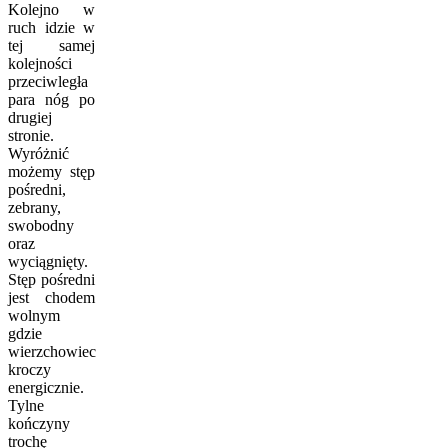
Kolejno w
ruch idzie w
tej samej
kolejności
przeciwległa
para nóg po
drugiej
stronie.
Wyróżnić
możemy stęp
pośredni,
zebrany,
swobodny
oraz
wyciągnięty.
Stęp pośredni
jest chodem
wolnym
gdzie
wierzchowiec
kroczy
energicznie.
Tylne
kończyny
trochę