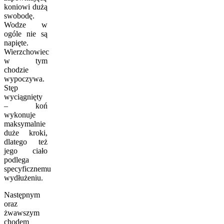
koniowi dużą
swobodę.
Wodze w
ogóle nie są
napięte.
Wierzchowiec
w tym
chodzie
wypoczywa.
Stęp
wyciągnięty
– koń
wykonuje
maksymalnie
duże kroki,
dlatego też
jego ciało
podlega
specyficznemu
wydłużeniu.
Następnym
oraz
żwawszym
chodem