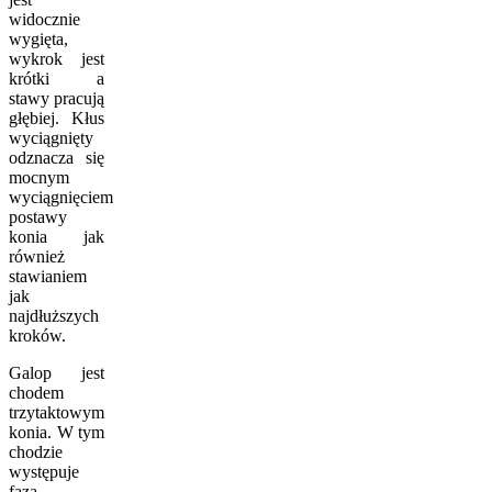
widocznie
wygięta,
wykrok jest
krótki a
stawy pracują
głębiej. Kłus
wyciągnięty
odznacza się
mocnym
wyciągnięciem
postawy
konia jak
również
stawianiem
jak
najdłuższych
kroków.
Galop jest
chodem
trzytaktowym
konia. W tym
chodzie
występuje
faza