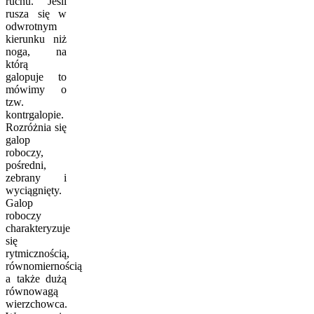
ruchu. Jeśli
rusza się w
odwrotnym
kierunku niż
noga, na
którą
galopuje to
mówimy o
tzw.
kontrgalopie.
Rozróżnia się
galop
roboczy,
pośredni,
zebrany i
wyciągnięty.
Galop
roboczy
charakteryzuje
się
rytmicznością,
równomiernością
a także dużą
równowagą
wierzchowca.