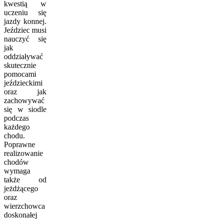
kwestią w
uczeniu się
jazdy konnej.
Jeździec musi
nauczyć się
jak
oddziaływać
skutecznie
pomocami
jeździeckimi
oraz jak
zachowywać
się w siodle
podczas
każdego
chodu.
Poprawne
realizowanie
chodów
wymaga
także od
jeżdżącego
oraz
wierzchowca
doskonałej