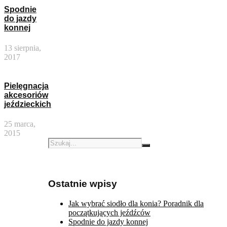
Spodnie
do jazdy
konnej
13 sierpnia,
2017
Pielęgnacja
akcesoriów
jeździeckich
25 marca,
2015
Ostatnie wpisy
Jak wybrać siodło dla konia? Poradnik dla
początkujących jeźdźców
Spodnie do jazdy konnej