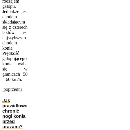
rodzajem
galopu.
Jednakże jest
chodem
składającym
się z czterech
taktów. Jest
najszybszym
chodem
konia.
Prędkość
galopującego
konia waha
się w
granicach 50
– 60 km/h.
poprzedni
Jak
prawidłowo
chronić
nogi konia
przed
urazami?