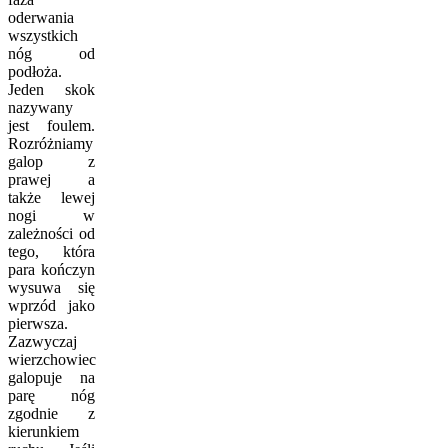
oderwania
wszystkich
nóg od
podłoża.
Jeden skok
nazywany
jest foulem.
Rozróżniamy
galop z
prawej a
także lewej
nogi w
zależności od
tego, która
para kończyn
wysuwa się
wprzód jako
pierwsza.
Zazwyczaj
wierzchowiec
galopuje na
parę nóg
zgodnie z
kierunkiem