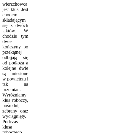
wierzchowca
jest kłus. Jest
chodem
składającym
się z dwóch
taktów. W
chodzie tym
dwie
kończyny po
przekątnej
odbijają się
od podłoża a
kolejne dwie
są uniesione
w powietrzu i
tak na
przemian.
Wyróżniamy
kłus roboczy,
pośredni,
zebrany oraz
wyciągnięty.
Podczas
kłusa
roboczego