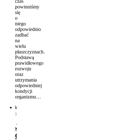
czas
powinniśmy
się
o
niego
odpowiednio
zadbać
na
wielu
płaszczyznach.
Podstawą
prawidłowego
rozwoju
oraz
utrzymania
odpowiedniej
kondycji
organizmu…
kategorie
ogólnie
,
sprzęt
Jaki
czaprak