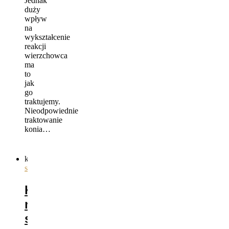
Jednak
duży
wpływ
na
wykształcenie
reakcji
wierzchowca
ma
to
jak
go
traktujemy.
Nieodpowiednie
traktowanie
konia…
kategorie
ogólnie
,
sprzęt
Kiedy
należy
stosować