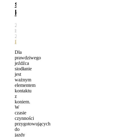
siodłaniu
konia
26
lipca,
2015
autor
Bartek
Pawlik
Dla
prawdziwego
jeźdźca
siodłanie
jest
ważnym
elementem
kontaktu
z
koniem.
W
czasie
czynności
przygotowujących
do
jazdy