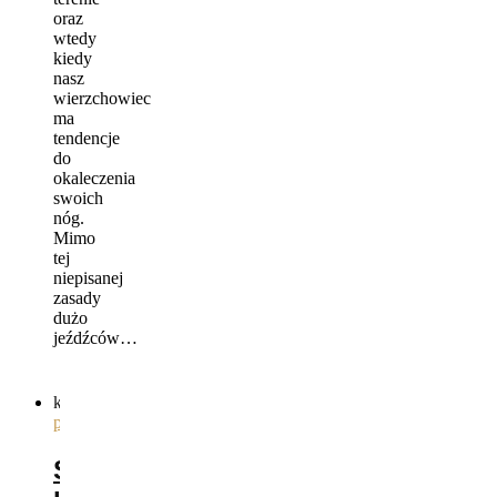
oraz
wtedy
kiedy
nasz
wierzchowiec
ma
tendencje
do
okaleczenia
swoich
nóg.
Mimo
tej
niepisanej
zasady
dużo
jeźdźców…
kategorie
ogólnie
,
pielęgnacja
Szczęśliwy