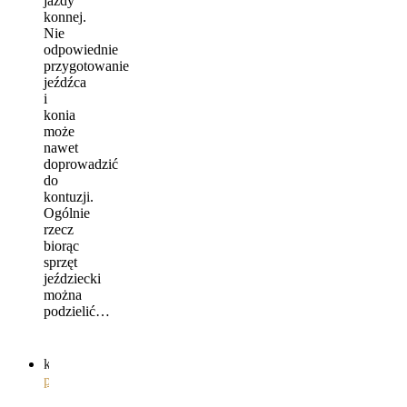
jazdy
konnej.
Nie
odpowiednie
przygotowanie
jeźdźca
i
konia
może
nawet
doprowadzić
do
kontuzji.
Ogólnie
rzecz
biorąc
sprzęt
jeździecki
można
podzielić…
kategorie
ogólnie
,
pielęgnacja