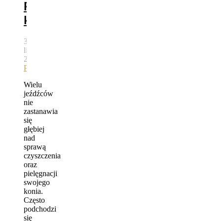
Pielęgnacja
konia
30
lipca,
2015
autor
Bartek
Pawlik
Wielu
jeźdźców
nie
zastanawia
się
głębiej
nad
sprawą
czyszczenia
oraz
pielęgnacji
swojego
konia.
Często
podchodzi
się