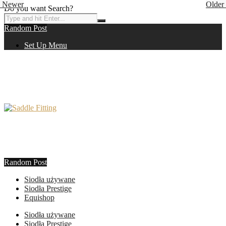
Newer
Older
Do you want Search?
Random Post
Set Up Menu
Random Post
Siodła używane
Siodła Prestige
Equishop
Siodła używane
Siodła Prestige