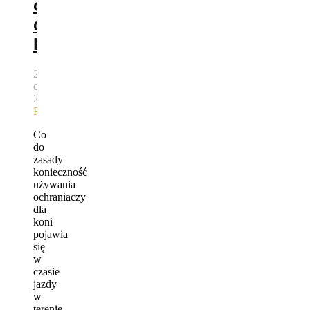
ochraniacze
dla
koni?
29
czerwca,
2015
autor
Bartek
Pawlik
Co
do
zasady
konieczność
używania
ochraniaczy
dla
koni
pojawia
się
w
czasie
jazdy
w
terenie