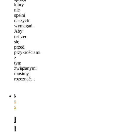
który
nie
spełni
naszych
wymagań.
Aby
ustrzec
się
przed
przykrościami
z
tym
związanymi
musimy
rozeznać…
kategorie
ogólnie
,
siodła
,
sprzęt
Błędy
przy