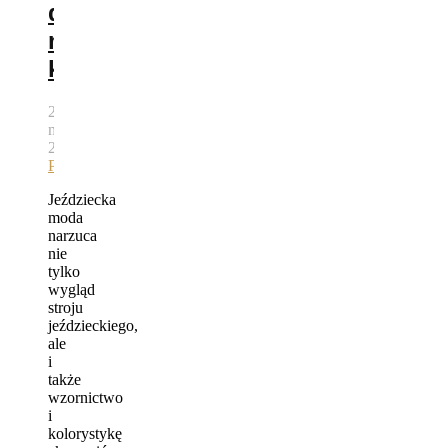
dla
naszego
konia?
29
maja,
2015
autor
Bartek
Pawlik
Jeździecka
moda
narzuca
nie
tylko
wygląd
stroju
jeździeckiego,
ale
i
także
wzornictwo
i
kolorystykę