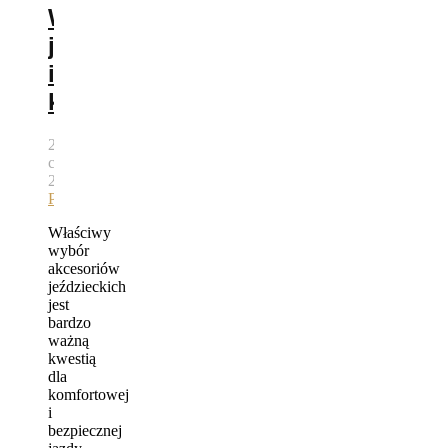
Wyposażenie
jeźdźca
i
konia
23
czerwca,
2015
autor
Bartek
Pawlik
Właściwy
wybór
akcesoriów
jeździeckich
jest
bardzo
ważną
kwestią
dla
komfortowej
i
bezpiecznej