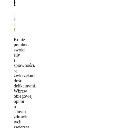
koni
16
lipca,
2015
autor
Bartek
Pawlik
Konie
pomimo
swojej
siły
i
sprawności,
są
zwierzętami
dość
delikatnymi.
Wbrew
obiegowej
opinii
o
silnym
zdrowiu
tych
zwierząt