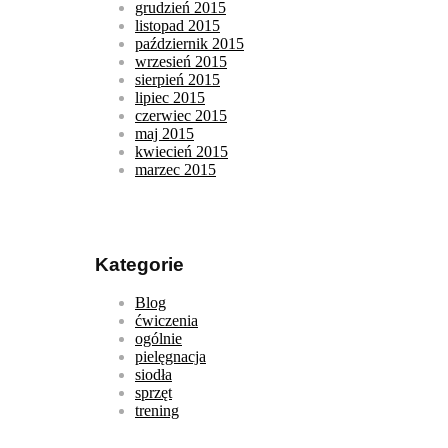
grudzień 2015
listopad 2015
październik 2015
wrzesień 2015
sierpień 2015
lipiec 2015
czerwiec 2015
maj 2015
kwiecień 2015
marzec 2015
Kategorie
Blog
ćwiczenia
ogólnie
pielęgnacja
siodła
sprzęt
trening