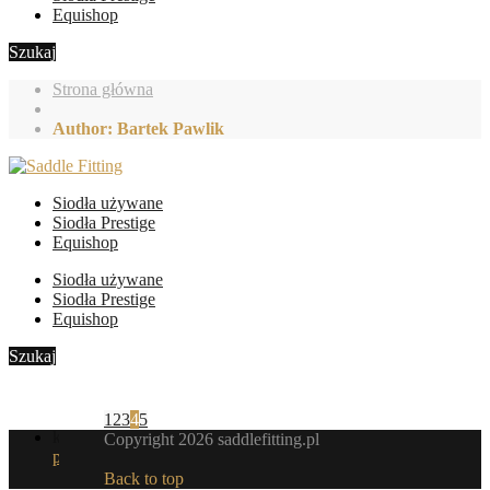
Equishop
Szukaj
Strona główna
Author: Bartek Pawlik
Siodła używane
Siodła Prestige
Equishop
Siodła używane
Siodła Prestige
Equishop
Szukaj
1
2
3
4
5
kategorie
ogólnie
,
Copyright 2026 saddlefitting.pl
pielęgnacja
Back to top