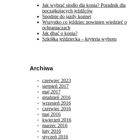
Jak wybrać siodło dla konia? Poradnik dla
początkujących jeźdźców
Spodnie do jazdy konnej
Wszystko co jeździec powinien wiedzieć o
ochraniaczach
Jak dbać o konia?
Szkółka jeździecka – kryteria wyboru
Archiwa
czerwiec 2023
sierpień 2017
maj 2017
grudzień 2016
wrzesień 2016
czerwiec 2016
maj 2016
kwiecień 2016
marzec 2016
luty 2016
styczeń 2016