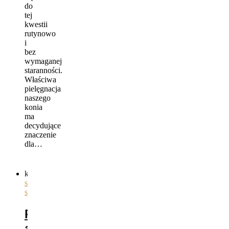
do
tej
kwestii
rutynowo
i
bez
wymaganej
staranności.
Właściwa
pielęgnacja
naszego
konia
ma
decydujące
znaczenie
dla…
kategorie
ogólnie
,
siodła
,
sprzęt
Rynek
akcesoriów