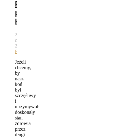
Podstawy
pielęgnacji
koni
22
czerwca,
2015
autor
Bartek
Pawlik
Jeżeli
chcemy,
by
nasz
koń
był
szczęśliwy
i
utrzymywał
doskonały
stan
zdrowia
przez
długi