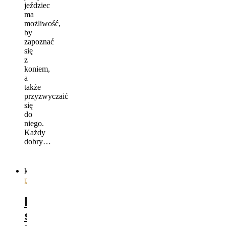
jeździec
ma
możliwość,
by
zapoznać
się
z
koniem,
a
także
przyzwyczaić
się
do
niego.
Każdy
dobry…
kategorie
ogólnie
,
pielęgnacja
Podstawowe
schorzenia