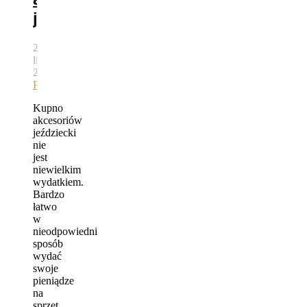
jeździeckich
29
lipca,
2015
autor
Bartek
Pawlik
Kupno
akcesoriów
jeździecki
nie
jest
niewielkim
wydatkiem.
Bardzo
łatwo
w
nieodpowiedni
sposób
wydać
swoje
pieniądze
na
sprzęt,