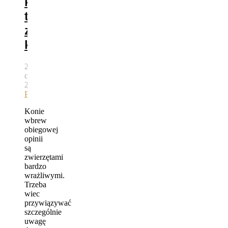
koń
to
zadbany
koń
26
czerwca,
2015
autor
Bartek
Pawlik
Konie
wbrew
obiegowej
opinii
są
zwierzętami
bardzo
wrażliwymi.
Trzeba
wiec
przywiązywać
szczególnie
uwagę