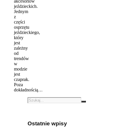
akcesoriów
jeździeckich.
Jednym
z
części
osprzętu
jeździeckiego,
który
jest
zależny
od
trendów
w
modzie
jest
czaprak.
Poza
dokładnością…
Ostatnie wpisy