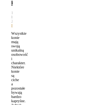
koni
14
lipca,
2015
autor
Bartek
Pawlik
Wszystkie
konie
mają
swoją
unikalną
osobowość
i
charakter.
Niektóre
konie
są
ciche
a
pozostałe
bywają
bardzo
kapryśne.