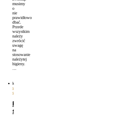
musimy
o
nie
prawidłowo
dbać.
Przede
wszystkim
należy
zwrócić
uwagę
na
stosowanie
należytej
higieny.
…
kategorie
ogólnie
,
siodła
,
sprzęt
Podstawy
siodłania